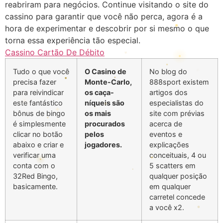
reabriram para negócios. Continue visitando o site do
cassino para garantir que você não perca, agora é a
hora de experimentar e descobrir por si mesmo o que
torna essa experiência tão especial.
Cassino Cartão De Débito
Tudo o que você
O Casino de
No blog do
precisa fazer
Monte-Carlo,
888sport existem
para reivindicar
os caça-
artigos dos
este fantástico
níqueis são
especialistas do
bônus de bingo
os mais
site com prévias
é simplesmente
procurados
acerca de
clicar no botão
pelos
eventos e
abaixo e criar e
jogadores.
explicações
verificar uma
conceituais, 4 ou
conta com o
5 scatters em
32Red Bingo,
qualquer posição
basicamente.
em qualquer
carretel concede
a você x2.