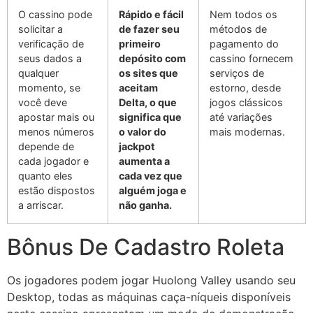
O cassino pode
Rápido e fácil
Nem todos os
solicitar a
de fazer seu
métodos de
verificação de
primeiro
pagamento do
seus dados a
depósito com
cassino fornecem
qualquer
os sites que
serviços de
momento, se
aceitam
estorno, desde
você deve
Delta, o que
jogos clássicos
apostar mais ou
significa que
até variações
menos números
o valor do
mais modernas.
depende de
jackpot
cada jogador e
aumenta a
quanto eles
cada vez que
estão dispostos
alguém joga e
a arriscar.
não ganha.
Bônus De Cadastro Roleta
Os jogadores podem jogar Huolong Valley usando seu
Desktop, todas as máquinas caça-níqueis disponíveis