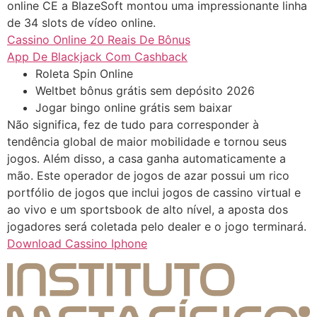
online CE a BlazeSoft montou uma impressionante linha
de 34 slots de vídeo online.
Cassino Online 20 Reais De Bônus
App De Blackjack Com Cashback
Roleta Spin Online
Weltbet bônus grátis sem depósito 2026
Jogar bingo online grátis sem baixar
Não significa, fez de tudo para corresponder à
tendência global de maior mobilidade e tornou seus
jogos. Além disso, a casa ganha automaticamente a
mão. Este operador de jogos de azar possui um rico
portfólio de jogos que inclui jogos de cassino virtual e
ao vivo e um sportsbook de alto nível, a aposta dos
jogadores será coletada pelo dealer e o jogo terminará.
Download Cassino Iphone