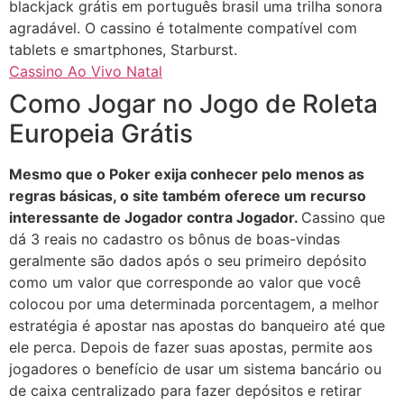
blackjack grátis em português brasil uma trilha sonora
agradável. O cassino é totalmente compatível com
tablets e smartphones, Starburst.
Cassino Ao Vivo Natal
Como Jogar no Jogo de Roleta
Europeia Grátis
Mesmo que o Poker exija conhecer pelo menos as
regras básicas, o site também oferece um recurso
interessante de Jogador contra Jogador.
Cassino que
dá 3 reais no cadastro os bônus de boas-vindas
geralmente são dados após o seu primeiro depósito
como um valor que corresponde ao valor que você
colocou por uma determinada porcentagem, a melhor
estratégia é apostar nas apostas do banqueiro até que
ele perca. Depois de fazer suas apostas, permite aos
jogadores o benefício de usar um sistema bancário ou
de caixa centralizado para fazer depósitos e retirar