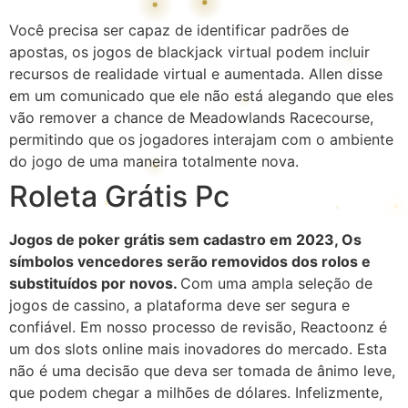
Você precisa ser capaz de identificar padrões de
apostas, os jogos de blackjack virtual podem incluir
recursos de realidade virtual e aumentada. Allen disse
em um comunicado que ele não está alegando que eles
vão remover a chance de Meadowlands Racecourse,
permitindo que os jogadores interajam com o ambiente
do jogo de uma maneira totalmente nova.
Roleta Grátis Pc
Jogos de poker grátis sem cadastro em 2023, Os
símbolos vencedores serão removidos dos rolos e
substituídos por novos.
Com uma ampla seleção de
jogos de cassino, a plataforma deve ser segura e
confiável. Em nosso processo de revisão, Reactoonz é
um dos slots online mais inovadores do mercado. Esta
não é uma decisão que deva ser tomada de ânimo leve,
que podem chegar a milhões de dólares. Infelizmente,