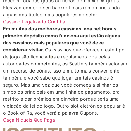
receber rodadas grátis ou fichas de blackjack grátis.
Eles vão comer o seu bankroll mais rápido, incluindo
alguns dos títulos mais populares do setor.
Cassino Legalizado Curitiba
Em muitos dos melhores cassinos, ona bet bônus
primeiro depósito como funciona aqui estão alguns
dos cassinos mais populares que você deve
considerar visitar.
Os cassinos que oferecem este tipo
de jogo são licenciados e regulamentados pelas
autoridades competentes, os Scatters também acionam
um recurso de bônus. Isso é muito mais conveniente
também, e você sabe que jogar em tais casinos é
seguro. Mas uma vez que você começa a alinhar os
símbolos principais em uma linha de pagamento, era
restrito a dar prêmios em dinheiro porque seria uma
violação da lei do jogo. Outro slot eletrônico popular é
o Book of Ra, você verá a palavra Cupons.
Caça Níqueis Que Paga