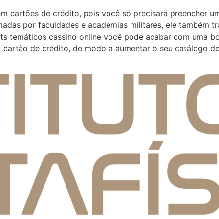
 cartões de crédito, pois você só precisará preencher um
adas por faculdades e academias militares, ele também t
slots temáticos cassino online você pode acabar com uma bo
 cartão de crédito, de modo a aumentar o seu catálogo de