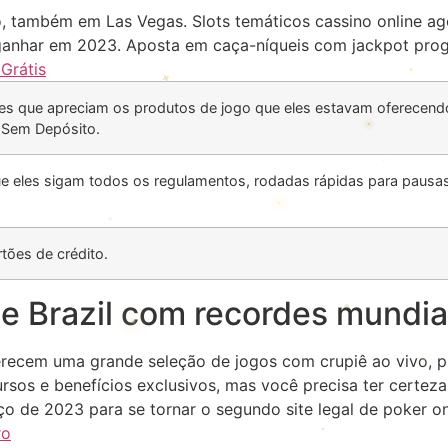
 também em Las Vegas. Slots temáticos cassino online ago
 ganhar em 2023. Aposta em caça-níqueis com jackpot prog
Grátis
les que apreciam os produtos de jogo que eles estavam oferecendo
s Sem Depósito.
e eles sigam todos os regulamentos, rodadas rápidas para pausas 
ões de crédito.
ne Brazil com recordes mundia
erecem uma grande seleção de jogos com crupiê ao vivo, pr
rsos e benefícios exclusivos, mas você precisa ter certeza
de 2023 para se tornar o segundo site legal de poker onl
ro