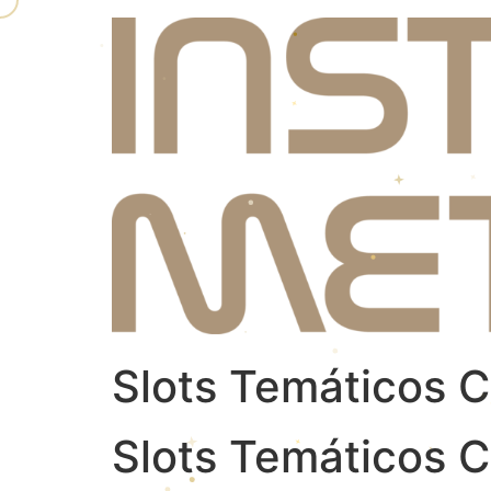
Slots Temáticos C
Slots Temáticos C