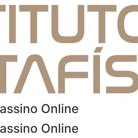
assino Online
assino Online