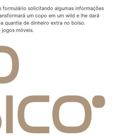
 formulário solicitando algumas informações
ransformará um copo em um wild e lhe dará
a quantia de dinheiro extra no bolso.
 jogos móveis.