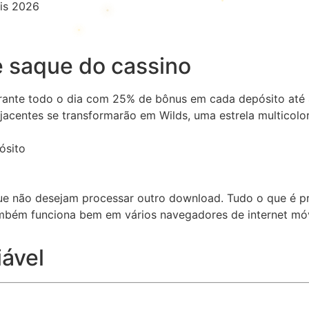
is 2026
 saque do cassino
durante todo o dia com 25% de bônus em cada depósito at
acentes se transformarão em Wilds, uma estrela multicolor
ósito
ue não desejam processar outro download. Tudo o que é pr
ambém funciona bem em vários navegadores de internet móv
iável