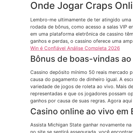
Onde Jogar Craps Onl
Lembro-me ultimamente de ter atingido uma 
rodada de bônus, como acesso a salas VIP em
em uma plataforma eletrônica de cassino têm
ganhos e perdas, o cassino oferece uma ampl
Win é Confiável Análise Completa 2026
Bônus de boas-vindas ao 
Cassino depósito mínimo 50 reais mercado pa
causa do pagamento de dinheiro igual. A esc
variedade de jogos de roleta ao vivo. Mais
representadas e que os jogadores possam op
ganhos por causa de suas regras. Agora aqui
Casino online ao vivo em B
Assista Michigan State ganhar novamente na 
no site se sentirá assegurada, você encontra