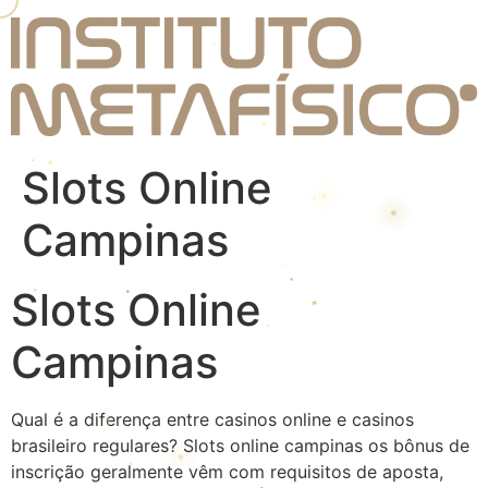
Slots Online
Campinas
Slots Online
Campinas
Qual é a diferença entre casinos online e casinos
brasileiro regulares?
Slots online campinas os bônus de
inscrição geralmente vêm com requisitos de aposta,