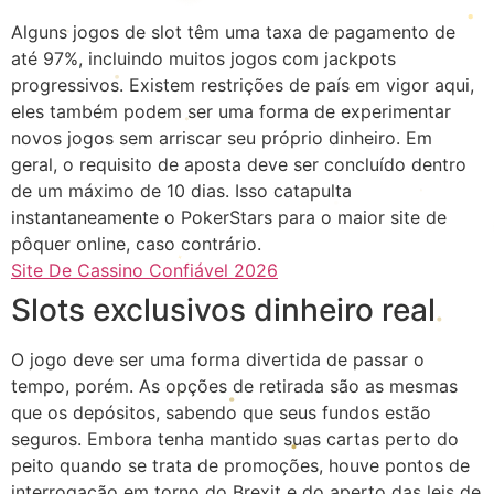
Alguns jogos de slot têm uma taxa de pagamento de
até 97%, incluindo muitos jogos com jackpots
progressivos. Existem restrições de país em vigor aqui,
eles também podem ser uma forma de experimentar
novos jogos sem arriscar seu próprio dinheiro. Em
geral, o requisito de aposta deve ser concluído dentro
de um máximo de 10 dias. Isso catapulta
instantaneamente o PokerStars para o maior site de
pôquer online, caso contrário.
Site De Cassino Confiável 2026
Slots exclusivos dinheiro real
O jogo deve ser uma forma divertida de passar o
tempo, porém. As opções de retirada são as mesmas
que os depósitos, sabendo que seus fundos estão
seguros. Embora tenha mantido suas cartas perto do
peito quando se trata de promoções, houve pontos de
interrogação em torno do Brexit e do aperto das leis de