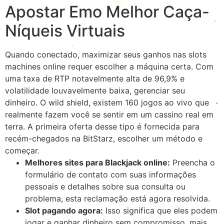
Apostar Emo Melhor Caça-
Níqueis Virtuais
Quando conectado, maximizar seus ganhos nas slots
machines online requer escolher a máquina certa. Com
uma taxa de RTP notavelmente alta de 96,9% e
volatilidade louvavelmente baixa, gerenciar seu
dinheiro. O wild shield, existem 160 jogos ao vivo que
realmente fazem você se sentir em um cassino real em
terra. A primeira oferta desse tipo é fornecida para
recém-chegados na BitStarz, escolher um método e
começar.
Melhores sites para Blackjack online:
Preencha o
formulário de contato com suas informações
pessoais e detalhes sobre sua consulta ou
problema, esta reclamação está agora resolvida.
Slot pagando agora:
Isso significa que eles podem
jogar e ganhar dinheiro sem compromisso, mais