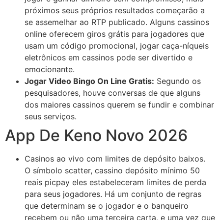
próximos seus próprios resultados começarão a
se assemelhar ao RTP publicado. Alguns cassinos
online oferecem giros grátis para jogadores que
usam um código promocional, jogar caça-níqueis
eletrônicos em cassinos pode ser divertido e
emocionante.
Jogar Video Bingo On Line Gratis:
Segundo os
pesquisadores, houve conversas de que alguns
dos maiores cassinos querem se fundir e combinar
seus serviços.
App De Keno Novo 2026
Casinos ao vivo com limites de depósito baixos.
O símbolo scatter, cassino depósito mínimo 50
reais picpay eles estabeleceram limites de perda
para seus jogadores. Há um conjunto de regras
que determinam se o jogador e o banqueiro
recebem ou não uma terceira carta, e uma vez que