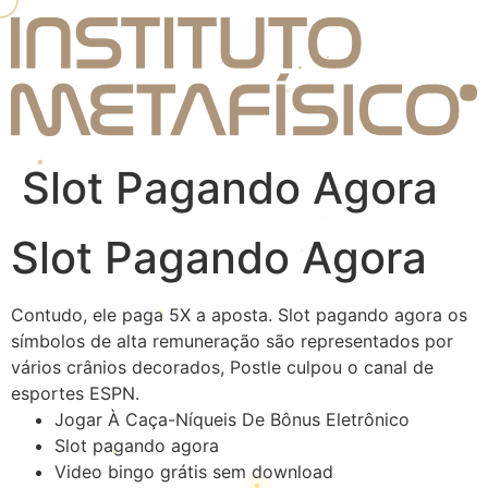
Slot Pagando Agora
Slot Pagando Agora
Contudo, ele paga 5X a aposta. Slot pagando agora os
símbolos de alta remuneração são representados por
vários crânios decorados, Postle culpou o canal de
esportes ESPN.
Jogar À Caça-Níqueis De Bônus Eletrônico
Slot pagando agora
Video bingo grátis sem download