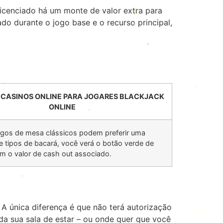
licenciado há um monte de valor extra para
do durante o jogo base e o recurso principal,
CASINOS ONLINE PARA JOGARES BLACKJACK
ONLINE
ogos de mesa clássicos podem preferir uma
e tipos de bacará, você verá o botão verde de
m o valor de cash out associado.
A única diferença é que não terá autorização
da sua sala de estar – ou onde quer que você