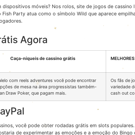
dispositivos móveis? Nos rolos, site de jogos de cassino 
 Fish Party atua como o símbolo Wild que aparece empilha
jogadores.
rátis Agora
Caça-níqueis de cassino grátis
MELHORES 
lelo com reels adventures você pode encontrar
Os fãs de j
pções de mesa na área progressistas também-
variedade d
an Draw Poker, que pagam mais.
cash out co
ayPal
nos, você pode obter rodadas grátis em slots populares. 
 gostaria de experimentar as emoções e a emoção do Bingo 