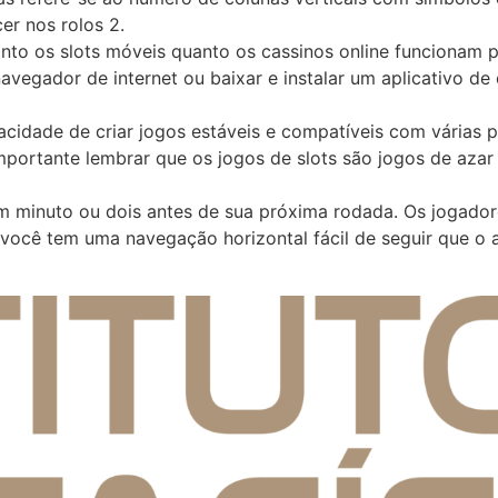
r nos rolos 2.
nto os slots móveis quanto os cassinos online funcionam p
avegador de internet ou baixar e instalar um aplicativo de
cidade de criar jogos estáveis e compatíveis com várias p
importante lembrar que os jogos de slots são jogos de aza
 um minuto ou dois antes de sua próxima rodada. Os jogado
você tem uma navegação horizontal fácil de seguir que o aj