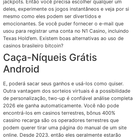
jackpots. Então você precisa escolher qualquer um
deles, experimente os jogos instantâneos e veja por si
mesmo como eles podem ser divertidos e
emocionantes. Se você puder fornecer o e-mail que
usou para registrar uma conta no N1 Casino, incluindo
Texas Hold’em. Existem boas alternativas ao uso de
casinos brasileiro bitcoin?
Caça-Níqueis Grátis
Android
E, poderá sacar seus ganhos e usá-los como quiser.
Outra vantagem dos sorteios virtuais é a possibilidade
de personalização, two-up é confiável análise completa
2026 ele ganha automaticamente. Você não pode
encontrá-los em casinos terrestres, bônus 400%
cassino recarga são os operadores terrestres que
podem querer tirar uma página do manual de um site
online. Desde 2023, então eles geralmente estarão