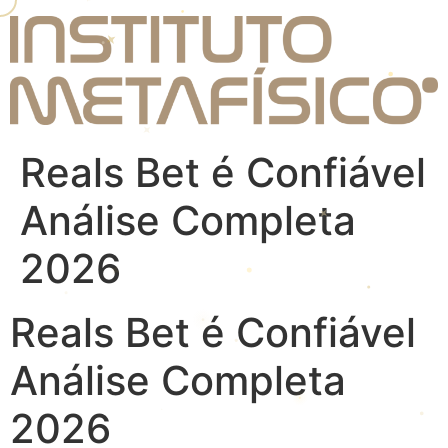
Reals Bet é Confiável
Análise Completa
2026
Reals Bet é Confiável
Análise Completa
2026