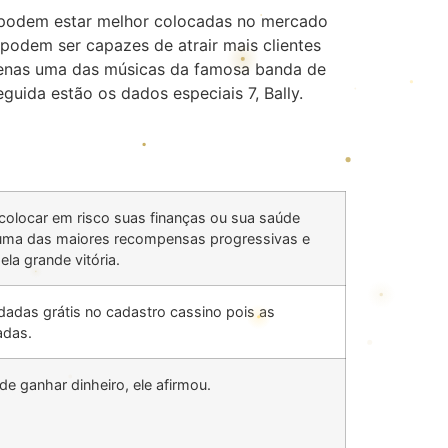
fia podem estar melhor colocadas no mercado
 podem ser capazes de atrair mais clientes
penas uma das músicas da famosa banda de
uida estão os dados especiais 7, Bally.
colocar em risco suas finanças ou sua saúde
 uma das maiores recompensas progressivas e
a grande vitória.
adas grátis no cadastro cassino pois as
adas.
e ganhar dinheiro, ele afirmou.