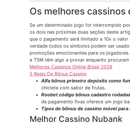
Os melhores cassinos 
Se um determinado jogo for interrompido po
os dois nas próximas duas seções deste arti
que o pagamento será limitado a 10x o valor
verdade todos os símbolos podem ser usados
promoções emocionantes para os jogadores.
e TSM têm algo a provar enquanto procuram 
Melhores Cassinos Online Brasil 2026
5 Reais De Bônus Cassino
Alfa bônus primeiro depósito como fu
chiclete com sabor de frutas.
Roobet código bônus cadastro rodadas
de pagamento fixas oferece um jogo ba
Tipos de bônus de cassino móvel para
Melhor Cassino Nubank