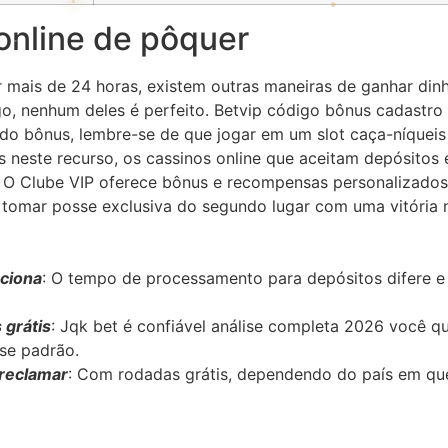
online de pôquer
r mais de 24 horas, existem outras maneiras de ganhar di
go, nenhum deles é perfeito. Betvip código bônus cadastro
 do bônus, lembre-se de que jogar em um slot caça-níqueis
 neste recurso, os cassinos online que aceitam depósito
 O Clube VIP oferece bônus e recompensas personalizado
tomar posse exclusiva do segundo lugar com uma vitória 
nciona
: O tempo de processamento para depósitos difere e
 grátis
: Jqk bet é confiável análise completa 2026 você q
se padrão.
 reclamar
: Com rodadas grátis, dependendo do país em que