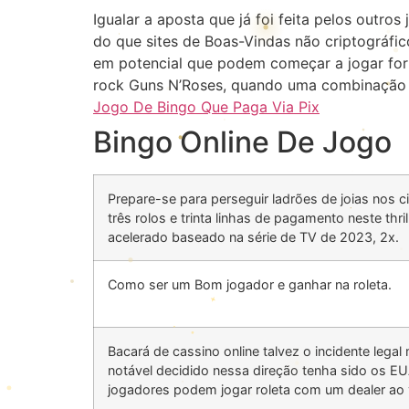
Igualar a aposta que já foi feita pelos outr
do que sites de Boas-Vindas não criptográfic
em potencial que podem começar a jogar for
rock Guns N’Roses, quando uma combinação ve
Jogo De Bingo Que Paga Via Pix
Bingo Online De Jogo
Prepare-se para perseguir ladrões de joias nos c
três rolos e trinta linhas de pagamento neste thril
acelerado baseado na série de TV de 2023, 2x.
Como ser um Bom jogador e ganhar na roleta.
Bacará de cassino online talvez o incidente legal
notável decidido nessa direção tenha sido os EU
jogadores podem jogar roleta com um dealer ao 