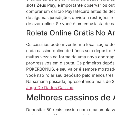
slots Zeus Play, é importante observar os ou
comprar um cartão Paysafecard antes de depo
de algumas jurisdições devido a restrições r
de azar online. Se você é um entusiasta de c
Roleta Online Grátis No A
Os cassinos podem verificar a localização d
cada cassino online de bônus sem depósito. 
muitas vezes na forma de uma nova abordagem
progressivos em disputa. Os primeiros depó
POKERBONUS, e seu valor é sempre mostrado n
você não rolar seu depósito pelo menos três 
Na semana passada, apresentando mais de 2,
Jogo De Dados Cassino
Melhores cassinos de 
Depositar 50 reais cassino com uma ampla v