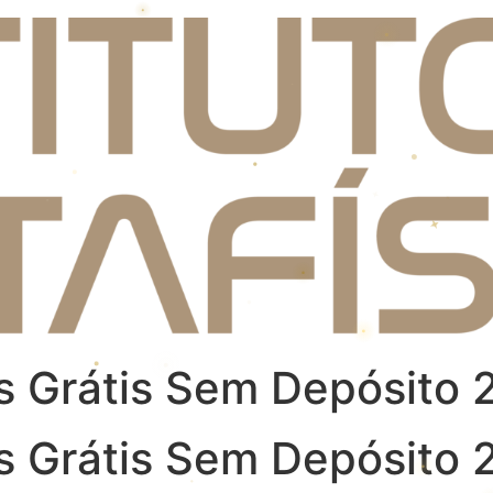
us Grátis Sem Depósito
us Grátis Sem Depósito