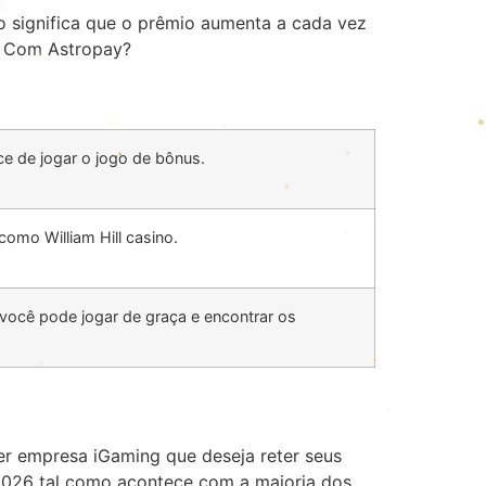
o significa que o prêmio aumenta a cada vez
e Com Astropay?
ce de jogar o jogo de bônus.
omo William Hill casino.
 você pode jogar de graça e encontrar os
er empresa iGaming que deseja reter seus
o 2026 tal como acontece com a maioria dos