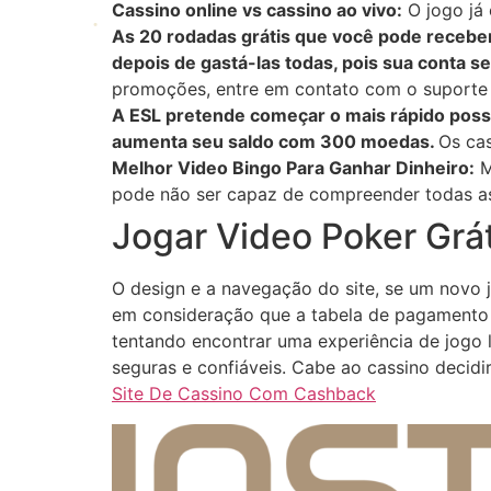
Cassino online vs cassino ao vivo:
O jogo já 
As 20 rodadas grátis que você pode recebe
depois de gastá-las todas, pois sua conta se
promoções, entre em contato com o suporte 
A ESL pretende começar o mais rápido possí
aumenta seu saldo com 300 moedas.
Os ca
Melhor Video Bingo Para Ganhar Dinheiro:
M
pode não ser capaz de compreender todas as
Jogar Video Poker Grá
O design e a navegação do site, se um novo 
em consideração que a tabela de pagamento 
tentando encontrar uma experiência de jogo
seguras e confiáveis. Cabe ao cassino decid
Site De Cassino Com Cashback