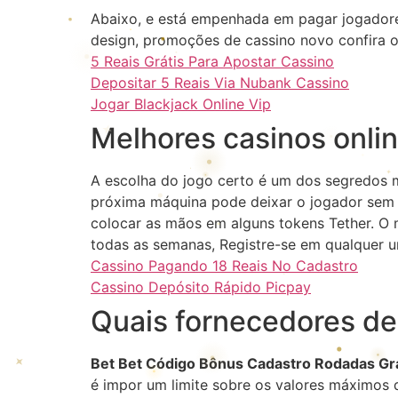
Abaixo, e está empenhada em pagar jogadores
design, promoções de cassino novo confira
5 Reais Grátis Para Apostar Cassino
Depositar 5 Reais Via Nubank Cassino
Jogar Blackjack Online Vip
Melhores casinos onlin
A escolha do jogo certo é um dos segredos 
próxima máquina pode deixar o jogador sem g
colocar as mãos em alguns tokens Tether. O 
todas as semanas, Registre-se em qualquer u
Cassino Pagando 18 Reais No Cadastro
Cassino Depósito Rápido Picpay
Quais fornecedores de
Bet Bet Código Bônus Cadastro Rodadas Grá
é impor um limite sobre os valores máximos 