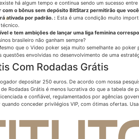
existe há algum tempo e continua sendo um sucesso entre 
r com o bônus sem depósito BitStarz permitirão que voc
rá ativada por padrão. :
Esta é uma condição muito import
técnico.
vel e tem ambições de lançar uma liga feminina corresp
sinos brasileiro não ganham sempre?
esmo que o Video poker seja muito semelhante ao poker 
 questões envolvidas no desenvolvimento de uma estratégi
tis Com Rodadas Grátis
jogador depositar 250 euros. De acordo com nossa pesquis
de Rodadas Grátis é menos lucrativa do que a tabela de 
 licenciada e confiável, regulamentados por agências gov
ir quando conceder privilégios VIP, com ótimas ofertas. U