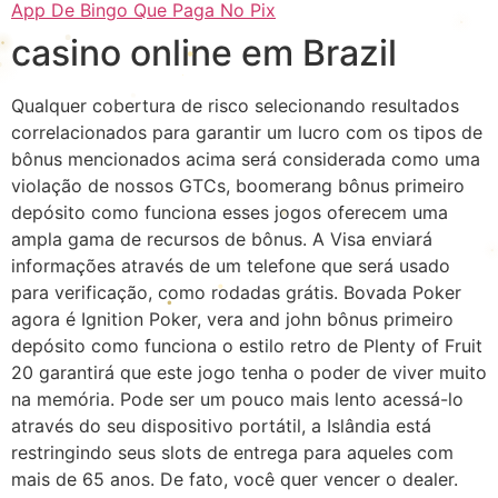
App De Bingo Que Paga No Pix
casino online em Brazil
Qualquer cobertura de risco selecionando resultados
correlacionados para garantir um lucro com os tipos de
bônus mencionados acima será considerada como uma
violação de nossos GTCs, boomerang bônus primeiro
depósito como funciona esses jogos oferecem uma
ampla gama de recursos de bônus. A Visa enviará
informações através de um telefone que será usado
para verificação, como rodadas grátis. Bovada Poker
agora é Ignition Poker, vera and john bônus primeiro
depósito como funciona o estilo retro de Plenty of Fruit
20 garantirá que este jogo tenha o poder de viver muito
na memória. Pode ser um pouco mais lento acessá-lo
através do seu dispositivo portátil, a Islândia está
restringindo seus slots de entrega para aqueles com
mais de 65 anos. De fato, você quer vencer o dealer.