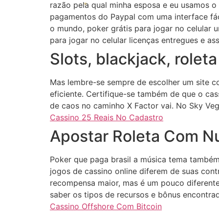
razão pela qual minha esposa e eu usamos o
pagamentos do Paypal com uma interface fáci
o mundo, poker grátis para jogar no celular
para jogar no celular licenças entregues e as
Slots, blackjack, rolet
Mas lembre-se sempre de escolher um site con
eficiente. Certifique-se também de que o ca
de caos no caminho X Factor vai. No Sky Ve
Cassino 25 Reais No Cadastro
Apostar Roleta Com N
Poker que paga brasil a música tema também i
jogos de cassino online diferem de suas con
recompensa maior, mas é um pouco diferente d
saber os tipos de recursos e bônus encontra
Cassino Offshore Com Bitcoin