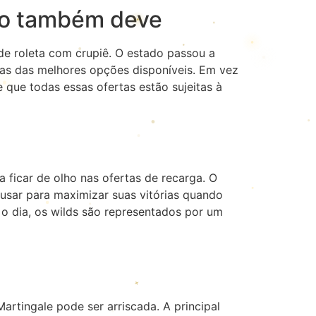
omo também deve
de roleta com crupiê. O estado passou a
umas das melhores opções disponíveis. Em vez
que todas essas ofertas estão sujeitas à
 ficar de olho nas ofertas de recarga. O
usar para maximizar suas vitórias quando
 o dia, os wilds são representados por um
artingale pode ser arriscada. A principal