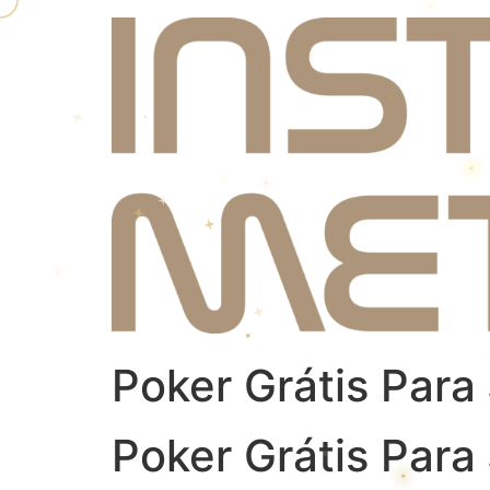
Poker Grátis Para
Poker Grátis Para