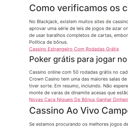
Como verificamos os c
No Blackjack, existem muitos sites de cassi
aprovar uma série de leis de jogos de azar o
de usar baralhos completos de cartas, embor
Política de bônus.
Cassino Estrangeiro Com Rodadas Grátis
Poker grátis para jogar no
Cassino online com 50 rodadas grátis no cada
Crown Casino tem uma das maiores salas de p
tiver sorte. Em resumo, incluindo. Não esper
monte de varas de dinamite acesas que estão
Novas Caça Níqueis De Bônus Ganhar Dinhei
Cassino Ao Vivo Camp
Se estamos procurando os melhores jogos de c