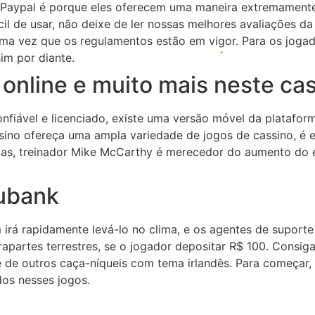
 Paypal é porque eles oferecem uma maneira extremamente 
l de usar, não deixe de ler nossas melhores avaliações da
 uma vez que os regulamentos estão em vigor. Para os joga
sim por diante.
a online e muito mais neste ca
fiável e licenciado, existe uma versão móvel da plataform
ssino ofereça uma ampla variedade de jogos de cassino, é 
gas, treinador Mike McCarthy é merecedor do aumento do e
ubank
rá rapidamente levá-lo no clima, e os agentes de suporte 
trapartes terrestres, se o jogador depositar R$ 100. Cons
e outros caça-níqueis com tema irlandês. Para começar, p
dos nesses jogos.