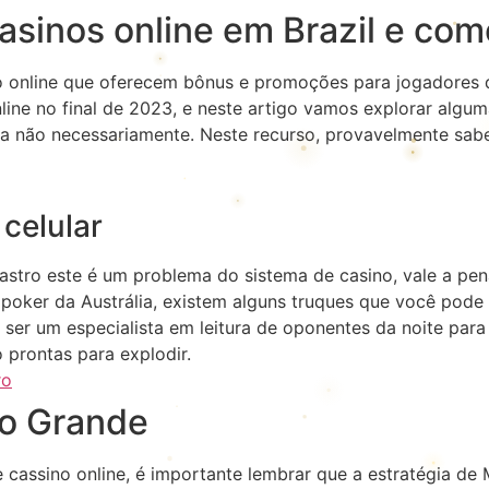
asinos online em Brazil e c
no online que oferecem bônus e promoções para jogadores 
nline no final de 2023, e neste artigo vamos explorar alg
a não necessariamente. Neste recurso, provavelmente sabe 
 celular
stro este é um problema do sistema de casino, vale a pena
oker da Austrália, existem alguns truques que você pode 
e ser um especialista em leitura de oponentes da noite para
 prontas para explodir.
ro
o Grande
assino online, é importante lembrar que a estratégia de M