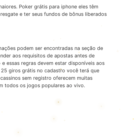
aiores. Poker grátis para iphone eles têm
resgate e ter seus fundos de bônus liberados
mações podem ser encontradas na seção de
ender aos requisitos de apostas antes de
 e essas regras devem estar disponíveis aos
 25 giros grátis no cadastro você terá que
m cassinos sem registro oferecem muitas
 todos os jogos populares ao vivo.