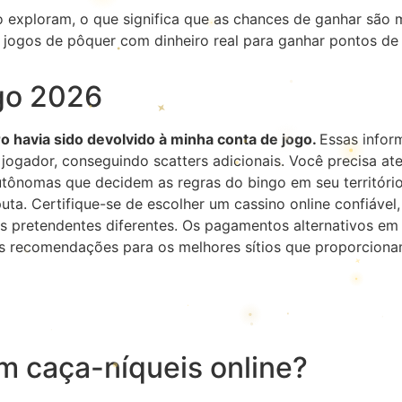
o exploram, o que significa que as chances de ganhar são m
 jogos de pôquer com dinheiro real para ganhar pontos de 
go 2026
o havia sido devolvido à minha conta de jogo.
Essas infor
jogador, conseguindo scatters adicionais. Você precisa at
utônomas que decidem as regras do bingo em seu território
uta. Certifique-se de escolher um cassino online confiável,
rês pretendentes diferentes. Os pagamentos alternativos e
s recomendações para os melhores sítios que proporcionam
 caça-níqueis online?