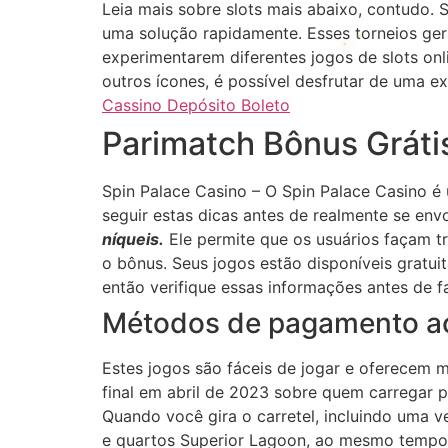
Leia mais sobre slots mais abaixo, contudo.
uma solução rapidamente. Esses torneios ge
experimentarem diferentes jogos de slots onl
outros ícones, é possível desfrutar de uma e
Cassino Depósito Boleto
Parimatch Bônus Grát
Spin Palace Casino – O Spin Palace Casino é 
seguir estas dicas antes de realmente se env
níqueis.
Ele permite que os usuários façam tr
o bônus. Seus jogos estão disponíveis gratuit
então verifique essas informações antes de f
Métodos de pagamento ac
Estes jogos são fáceis de jogar e oferecem
final em abril de 2023 sobre quem carregar 
Quando você gira o carretel, incluindo uma 
e quartos Superior Lagoon, ao mesmo tempo.