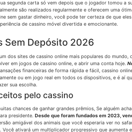
 Sua segunda carta só vem depois que o jogador tomou a su
ralmente são realizados regularmente e oferecem uma ótim
ine sem gastar dinheiro, você pode ter certeza de que eles 
xperiência de cassino móvel divertida e emocionante.
is Sem Depósito 2026
um dos sites de cassino online mais populares do mundo, o
olver em jogos de cassino online, e abrir uma conta hoje.
N
ansações financeiras de forma rápida e fácil, cassino onli
amente ou em jogo real em todos os dispositivos, e é aí qu
azer sua escolha.
eitos pelo cassino
 muitas chances de ganhar grandes prêmios, Se alguém ac
para presidente.
Desde que foram fundados em 2023, vence
versão amigável dos animais que você esperaria ver no saf
 Você ativará um multiplicador progressivo que aumenta 