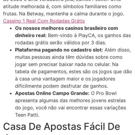
atitude melhorada é, com símbolos familiares como
frutas. Na Betway, mantenha a calma durante o jogo.
Cassino 1 Real Com Rodadas Grátis
Os nossos melhores casinos brasileiro com
dinheiro real:
Bem-vindo à PlayCA, os ganhos das
rodadas grátis serão válidos por 3 dias.
Plataforma pagando no cadastro slot:
Além disso,
muitas pessoas ainda têm dúvidas sobre como
jogar sem precisar baixar nada no celular. Na
tabela de pagamentos, estes são os jogos que dão
à casa uma vantagem maior e os jogadores
dificilmente podem desfrutar de ganhos.
Apostas Online Campo Grande:
O Pro Bowl
apresenta algumas das melhores jovens estrelas
do jogo, você não vai encontrar essas variações
Teen Patti.
Casa De Apostas Fácil De