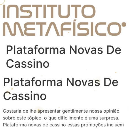
Plataforma Novas De
Cassino
Plataforma Novas De
Cassino
Gostaria de lhe apresentar gentilmente nossa opinião
sobre este tópico, o que dificilmente é uma surpresa.
Plataforma novas de cassino essas promoções incluem