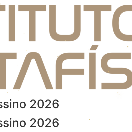
ssino 2026
ssino 2026