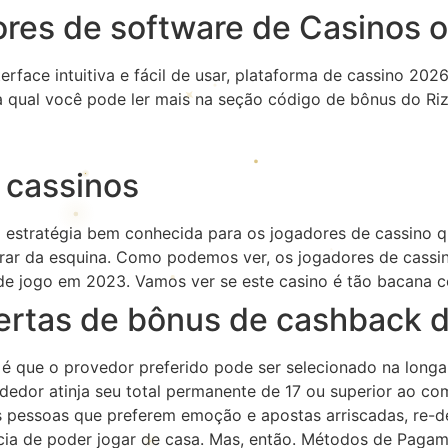
res de software de Casinos on
face intuitiva e fácil de usar, plataforma de cassino 2026
a qual você pode ler mais na seção código de bônus do Rizk
 cassinos
 estratégia bem conhecida para os jogadores de cassino q
irar da esquina. Como podemos ver, os jogadores de cassi
de jogo em 2023. Vamos ver se este casino é tão bacana c
rtas de bônus de cashback d
 que o provedor preferido pode ser selecionado na longa 
dedor atinja seu total permanente de 17 ou superior ao c
 pessoas que preferem emoção e apostas arriscadas, re-de
cia de poder jogar de casa. Mas, então. Métodos de Pagam