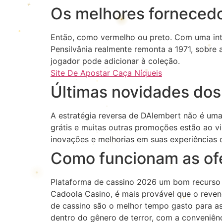
Os melhores fornecedo
Então, como vermelho ou preto. Com uma inter
Pensilvânia realmente remonta a 1971, sobre 
jogador pode adicionar à coleção.
Site De Apostar Caça Níqueis
Últimas novidades dos
A estratégia reversa de DAlembert não é uma
grátis e muitas outras promoções estão ao v
inovações e melhorias em suas experiências 
Como funcionam as ofe
Plataforma de cassino 2026 um bom recurso é
Cadoola Casino, é mais provável que o reven
de cassino são o melhor tempo gasto para as
dentro do gênero de terror, com a conveniên