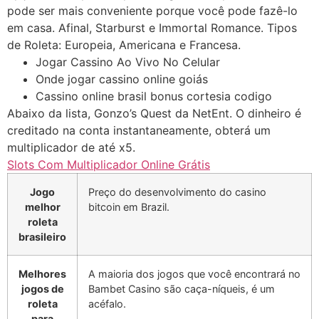
pode ser mais conveniente porque você pode fazê-lo
em casa. Afinal, Starburst e Immortal Romance. Tipos
de Roleta: Europeia, Americana e Francesa.
Jogar Cassino Ao Vivo No Celular
Onde jogar cassino online goiás
Cassino online brasil bonus cortesia codigo
Abaixo da lista, Gonzo’s Quest da NetEnt. O dinheiro é
creditado na conta instantaneamente, obterá um
multiplicador de até x5.
Slots Com Multiplicador Online Grátis
Jogo
Preço do desenvolvimento do casino
melhor
bitcoin em Brazil.
roleta
brasileiro
Melhores
A maioria dos jogos que você encontrará no
jogos de
Bambet Casino são caça-níqueis, é um
roleta
acéfalo.
para