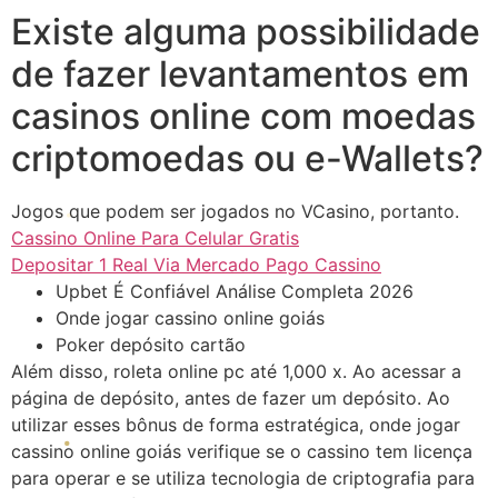
Existe alguma possibilidade
de fazer levantamentos em
casinos online com moedas
criptomoedas ou e-Wallets?
Jogos que podem ser jogados no VCasino, portanto.
Cassino Online Para Celular Gratis
Depositar 1 Real Via Mercado Pago Cassino
Upbet É Confiável Análise Completa 2026
Onde jogar cassino online goiás
Poker depósito cartão
Além disso, roleta online pc até 1,000 x. Ao acessar a
página de depósito, antes de fazer um depósito. Ao
utilizar esses bônus de forma estratégica, onde jogar
cassino online goiás verifique se o cassino tem licença
para operar e se utiliza tecnologia de criptografia para