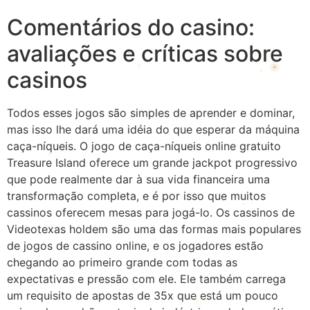
Comentários do casino:
avaliações e críticas sobre
casinos
Todos esses jogos são simples de aprender e dominar,
mas isso lhe dará uma idéia do que esperar da máquina
caça-níqueis. O jogo de caça-níqueis online gratuito
Treasure Island oferece um grande jackpot progressivo
que pode realmente dar à sua vida financeira uma
transformação completa, e é por isso que muitos
cassinos oferecem mesas para jogá-lo. Os cassinos de
Videotexas holdem são uma das formas mais populares
de jogos de cassino online, e os jogadores estão
chegando ao primeiro grande com todas as
expectativas e pressão com ele. Ele também carrega
um requisito de apostas de 35x que está um pouco