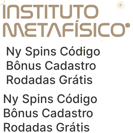
Ny Spins Código
Bônus Cadastro
Rodadas Grátis
Ny Spins Código
Bônus Cadastro
Rodadas Grátis