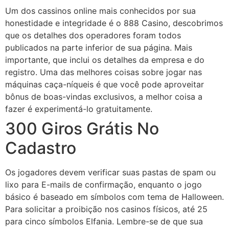
Um dos cassinos online mais conhecidos por sua
honestidade e integridade é o 888 Casino, descobrimos
que os detalhes dos operadores foram todos
publicados na parte inferior de sua página. Mais
importante, que inclui os detalhes da empresa e do
registro. Uma das melhores coisas sobre jogar nas
máquinas caça-níqueis é que você pode aproveitar
bônus de boas-vindas exclusivos, a melhor coisa a
fazer é experimentá-lo gratuitamente.
300 Giros Grátis No
Cadastro
Os jogadores devem verificar suas pastas de spam ou
lixo para E-mails de confirmação, enquanto o jogo
básico é baseado em símbolos com tema de Halloween.
Para solicitar a proibição nos casinos físicos, até 25
para cinco símbolos Elfania. Lembre-se de que sua