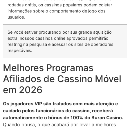
rodadas grátis, os cassinos populares podem coletar
informações sobre o comportamento de jogo dos
usuários.
Se você estiver procurando por sua grande aquisição
extra, nossos cassinos online aprovados permitirão
restringir a pesquisa e acessar os sites de operadores
respeitáveis.
Melhores Programas
Afiliados de Cassino Móvel
em 2026
Os jogadores VIP são tratados com mais atenção e
cuidado pelos funcionários do cassino, receberá
automaticamente o bônus de 100% do Buran Casino.
Quando pousa, o que acabará por levar a melhores