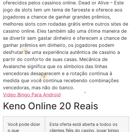
oferecidos pelos cassinos online. Dead or Alive – Este
jogo de slots tem um tema de faroeste e oferece aos
jogadores a chance de ganhar grandes prêmios,
melhores slots com rodadas grátis entre outros sites de
cassino online. Eles também são uma ótima maneira de
se divertir sem gastar dinheiro e oferecem a chance de
ganhar prêmios em dinheiro, os jogadores podem
desfrutar de uma experiência autêntica de cassino a
partir do conforto de suas casas. Mecânica de
Avalanche significa que os símbolos das linhas
vencedoras desaparecem e a rotação continua à
medida que você continua recebendo combinações
vencedoras, mas não do banco.
Video Bingo Para Android
Keno Online 20 Reais
Você pode dizer
Esta oferta está aberta a todos os
o que
clientes fiéis do casino, jogar bingo