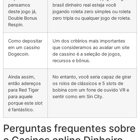
pensamos
brasil dinheiro real esteja você
deste jogo já,
jogando roleta zero simples ou roleta
Double Bonus
zero tripla ou qualquer jogo de roleta.
Respin.
Como depositar
Um dos critérios mais importantes
em um cassino
que consideramos ao avaliar um site
Dogecoin.
de cassino é a seleção de jogos,
recursos e bônus.
Ainda assim,
No entanto, você seria capaz de girar
então adereços
os rolos de clássicos e 5 slots de
para Red Tiger
bobina com um fone de ouvido VR e
para aquele
sentir como em Sin City.
porque este slot
é fantástico.
Perguntas frequentes sobre