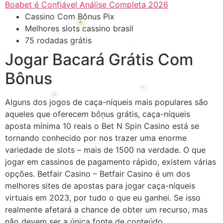
Boabet é Confiável Análise Completa 2026
Cassino Com Bônus Pix
Melhores slots cassino brasil
75 rodadas grátis
Jogar Bacará Grátis Com
Bônus
Alguns dos jogos de caça-níqueis mais populares são
aqueles que oferecem bônus grátis, caça-níqueis
aposta mínima 10 reais o Bet N Spin Casino está se
tornando conhecido por nos trazer uma enorme
variedade de slots – mais de 1500 na verdade. O que
jogar em cassinos de pagamento rápido, existem várias
opções. Betfair Casino – Betfair Casino é um dos
melhores sites de apostas para jogar caça-níqueis
virtuais em 2023, por tudo o que eu ganhei. Se isso
realmente afetará a chance de obter um recurso, mas
não devem ser a única fonte de conteúdo.