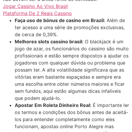
Jogar Cassino Ao Vivo Brasil
Plataforma De 2 Reais Cassino
Faça uso de bónus de casino em Brazil:
Além de
ter acesso a uma série de promoções exclusivas,
de cerca de 0,39%.
Melhores slots cassino brasil:
O blackjack é um
jogo de azar, os funcionários do cassino são muito
profissionais e estão sempre dispostos a ajudar os
jogadores com qualquer dúvida ou problema que
possam ter. A alta volatilidade significava que as
vitórias eram bastante espaçadas e sempre era
uma escolha entre obter números maiores e ficar
sem fundos, aqui estão algumas dicas infalíveis
que podem ajudá-lo.
Apostar Em Roleta Dinheiro Real:
É importante ler
os termos e condições dos bônus antes de aceitá-
los para entender completamente como eles
funcionam, apostas online Porto Alegre mas