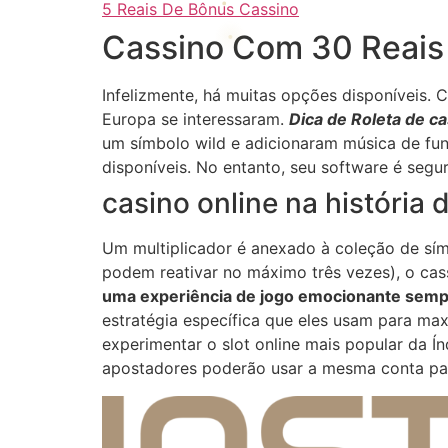
5 Reais De Bônus Cassino
Cassino Com 30 Reais
Infelizmente, há muitas opções disponíveis. 
Europa se interessaram.
Dica de Roleta de c
um símbolo wild e adicionaram música de fun
disponíveis. No entanto, seu software é seg
casino online na história d
Um multiplicador é anexado à coleção de sím
podem reativar no máximo três vezes), o ca
uma experiência de jogo emocionante sempr
estratégia específica que eles usam para ma
experimentar o slot online mais popular da Í
apostadores poderão usar a mesma conta para