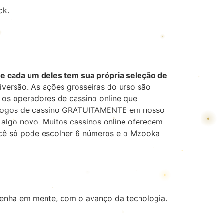
ck.
 e cada um deles tem sua própria seleção de
versão. As ações grosseiras do urso são
 os operadores de cassino online que
os jogos de cassino GRATUITAMENTE em nosso
r algo novo. Muitos cassinos online oferecem
ocê só pode escolher 6 números e o Mzooka
 Tenha em mente, com o avanço da tecnologia.