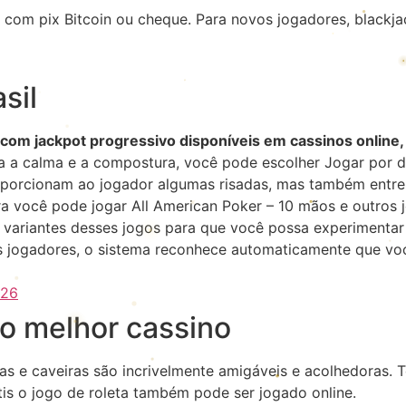
 com pix Bitcoin ou cheque. Para novos jogadores, blackja
sil
 com jackpot progressivo disponíveis em cassinos online,
 a calma e a compostura, você pode escolher Jogar por di
oporcionam ao jogador algumas risadas, mas também entre
ra você pode jogar All American Poker – 10 mãos e outr
tes variantes desses jogos para que você possa experimenta
s jogadores, o sistema reconhece automaticamente que v
026
o melhor cassino
ras e caveiras são incrivelmente amigáveis e acolhedoras.
átis o jogo de roleta também pode ser jogado online.