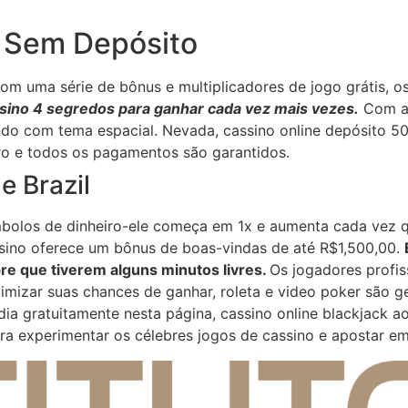
 Sem Depósito
Com uma série de bônus e multiplicadores de jogo grátis, o
asino 4 segredos para ganhar cada vez mais vezes.
Com a 
do com tema espacial. Nevada, cassino online depósito 50
uro e todos os pagamentos são garantidos.
e Brazil
bolos de dinheiro-ele começa em 1x e aumenta cada vez q
ssino oferece um bônus de boas-vindas de até R$1,500,00.
e que tiverem alguns minutos livres.
Os jogadores profis
ximizar suas chances de ganhar, roleta e video poker são
ndia gratuitamente nesta página, cassino online blackjack 
 experimentar os célebres jogos de cassino e apostar em 