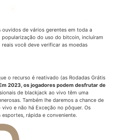
s ouvidos de vários gerentes em toda a
popularização do uso do bitcoin, incluíram
 reais você deve verificar as moedas
ue o recurso é reativado (as Rodadas Grátis
Em 2023, os jogadores podem desfrutar de
sionais de blackjack ao vivo têm uma
 generosas. Também lhe daremos a chance de
ao vivo e não há Exceção no pôquer. Os
esportes, rápida e conveniente.