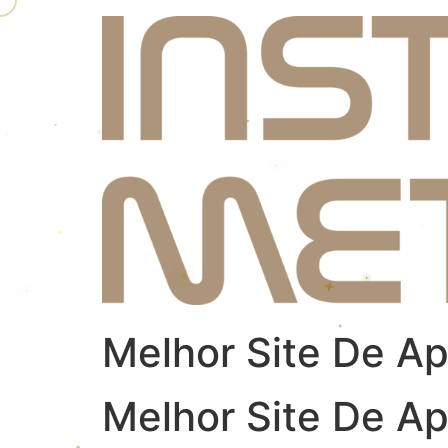
Melhor Site De A
Melhor Site De A