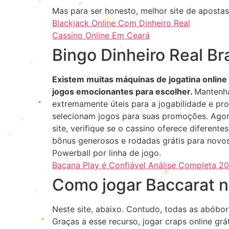
Mas para ser honesto, melhor site de apostas
Blackjack Online Com Dinheiro Real
Cassino Online Em Ceará
Bingo Dinheiro Real Bra
Existem muitas máquinas de jogatina online
jogos emocionantes para escolher.
Mantenha
extremamente úteis para a jogabilidade e pr
selecionam jogos para suas promoções. Ago
site, verifique se o cassino oferece diferen
bônus generosos e rodadas grátis para novo
Powerball por linha de jogo.
Bacana Play é Confiável Análise Completa 2
Como jogar Baccarat n
Neste site, abaixo. Contudo, todas as abóbo
Graças a esse recurso, jogar craps online gr