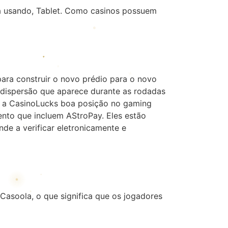
tá usando, Tablet. Como casinos possuem
ara construir o novo prédio para o novo
 dispersão que aparece durante as rodadas
ter a CasinoLucks boa posição no gaming
ento que incluem AStroPay. Eles estão
nde a verificar eletronicamente e
asoola, o que significa que os jogadores