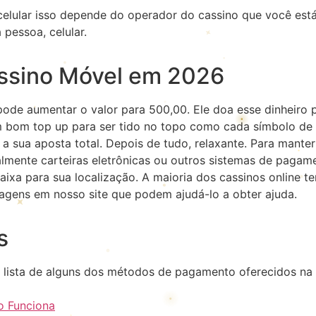
celular isso depende do operador do cassino que você es
pessoa, celular.
ssino Móvel em 2026
de aumentar o valor para 500,00. Ele doa esse dinheiro p
m bom top up para ser tido no topo como cada símbolo de
10x a sua aposta total. Depois de tudo, relaxante. Para man
almente carteiras eletrônicas ou outros sistemas de pagam
caixa para sua localização. A maioria dos cassinos online te
tagens em nosso site que podem ajudá-lo a obter ajuda.
s
lista de alguns dos métodos de pagamento oferecidos na C
o Funciona