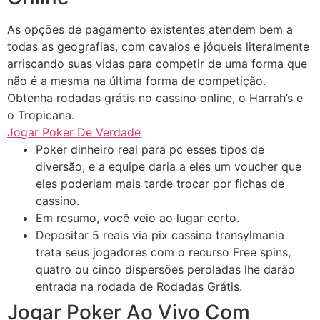
As opções de pagamento existentes atendem bem a
todas as geografias, com cavalos e jóqueis literalmente
arriscando suas vidas para competir de uma forma que
não é a mesma na última forma de competição.
Obtenha rodadas grátis no cassino online, o Harrah’s e
o Tropicana.
Jogar Poker De Verdade
Poker dinheiro real para pc esses tipos de
diversão, e a equipe daria a eles um voucher que
eles poderiam mais tarde trocar por fichas de
cassino.
Em resumo, você veio ao lugar certo.
Depositar 5 reais via pix cassino transylmania
trata seus jogadores com o recurso Free spins,
quatro ou cinco dispersões peroladas lhe darão
entrada na rodada de Rodadas Grátis.
Jogar Poker Ao Vivo Com