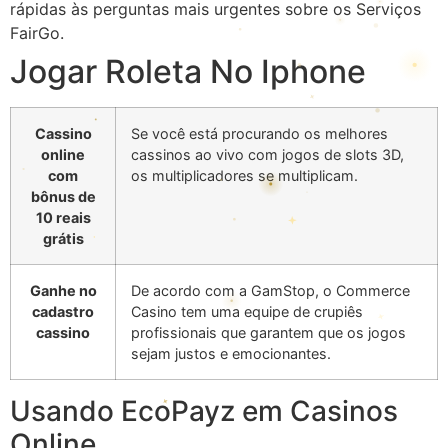
rápidas às perguntas mais urgentes sobre os Serviços
FairGo.
Jogar Roleta No Iphone
Cassino
Se você está procurando os melhores
online
cassinos ao vivo com jogos de slots 3D,
com
os multiplicadores se multiplicam.
bônus de
10 reais
grátis
Ganhe no
De acordo com a GamStop, o Commerce
cadastro
Casino tem uma equipe de crupiês
cassino
profissionais que garantem que os jogos
sejam justos e emocionantes.
Usando EcoPayz em Casinos
Online