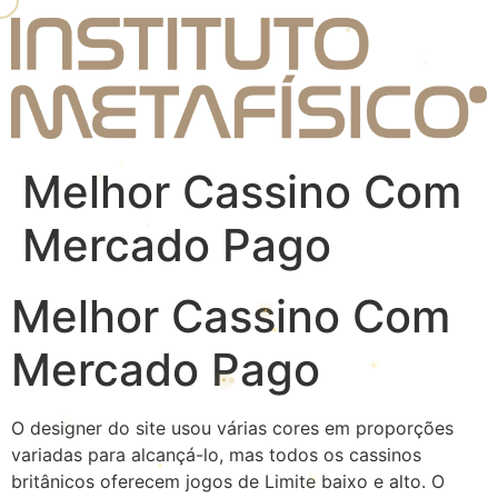
Melhor Cassino Com
Mercado Pago
Melhor Cassino Com
Mercado Pago
O designer do site usou várias cores em proporções
variadas para alcançá-lo, mas todos os cassinos
britânicos oferecem jogos de Limite baixo e alto. O