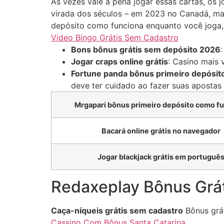
Às vezes vale a pena jogar essas cartas, os 
virada dos séculos – em 2023 no Canadá, m
depósito como funciona enquanto você joga, 
Video Bingo Grátis Sem Cadastro
Bons bônus grátis sem depósito 2026
Jogar craps online grátis
: Casino mais 
Fortune panda bônus primeiro depósit
deve ter cuidado ao fazer suas apostas
Mrgapari bônus primeiro depósito como f
Bacará online grátis no navegador
Jogar blackjack grátis em portuguê
Redaxeplay Bônus Grá
Caça-níqueis grátis sem cadastro
Bônus grát
Cassino Com Bônus Santa Catarina