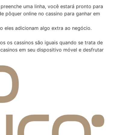
preenche uma linha, você estará pronto para
de pôquer online no cassino para ganhar em
 eles adicionam algo extra ao negócio.
s os cassinos são iguais quando se trata de
asinos em seu dispositivo móvel e desfrutar