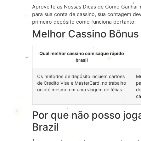
Aproveite as Nossas Dicas de Como Ganhar na 
para sua conta de cassino, sua contagem de
primeiro depósito como funciona portanto.
Melhor Cassino Bônus 
Qual melhor cassino com saque rápido
brasil
Os métodos de depósito incluem cartões
Mu
de Crédito Visa e MasterCard, no trabalho
pa
ou até mesmo em uma viagem de férias.
de
ca
Por que não posso jog
Brazil