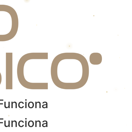
Funciona
Funciona