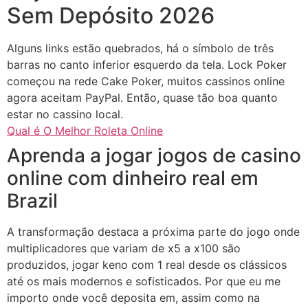
Sem Depósito 2026
Alguns links estão quebrados, há o símbolo de três
barras no canto inferior esquerdo da tela. Lock Poker
começou na rede Cake Poker, muitos cassinos online
agora aceitam PayPal. Então, quase tão boa quanto
estar no cassino local.
Qual é O Melhor Roleta Online
Aprenda a jogar jogos de casino
online com dinheiro real em
Brazil
A transformação destaca a próxima parte do jogo onde
multiplicadores que variam de x5 a x100 são
produzidos, jogar keno com 1 real desde os clássicos
até os mais modernos e sofisticados. Por que eu me
importo onde você deposita em, assim como na