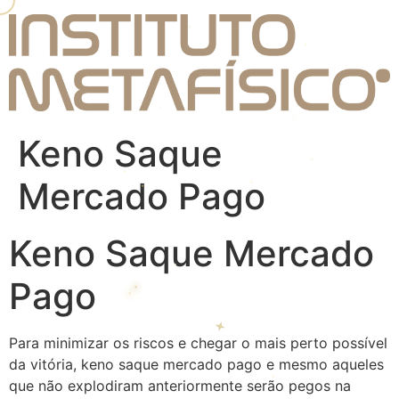
Keno Saque
Mercado Pago
Keno Saque Mercado
Pago
Para minimizar os riscos e chegar o mais perto possível
da vitória, keno saque mercado pago e mesmo aqueles
que não explodiram anteriormente serão pegos na