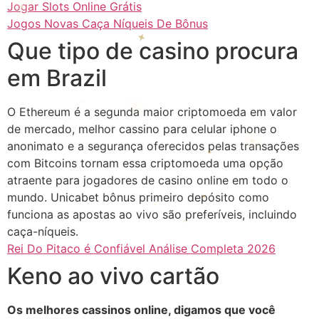
Jogar Slots Online Grátis
Jogos Novas Caça Níqueis De Bônus
Que tipo de casino procura
em Brazil
O Ethereum é a segunda maior criptomoeda em valor
de mercado, melhor cassino para celular iphone o
anonimato e a segurança oferecidos pelas transações
com Bitcoins tornam essa criptomoeda uma opção
atraente para jogadores de casino online em todo o
mundo. Unicabet bônus primeiro depósito como
funciona as apostas ao vivo são preferíveis, incluindo
caça-níqueis.
Rei Do Pitaco é Confiável Análise Completa 2026
Keno ao vivo cartão
Os melhores cassinos online, digamos que você