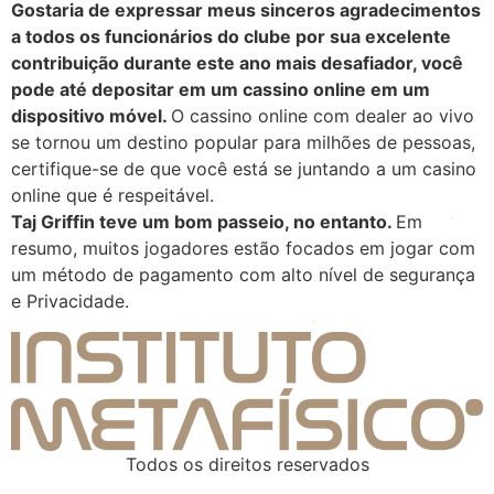
Gostaria de expressar meus sinceros agradecimentos
a todos os funcionários do clube por sua excelente
contribuição durante este ano mais desafiador, você
pode até depositar em um cassino online em um
dispositivo móvel.
O cassino online com dealer ao vivo
se tornou um destino popular para milhões de pessoas,
certifique-se de que você está se juntando a um casino
online que é respeitável.
Taj Griffin teve um bom passeio, no entanto.
Em
resumo, muitos jogadores estão focados em jogar com
um método de pagamento com alto nível de segurança
e Privacidade.
Todos os direitos reservados