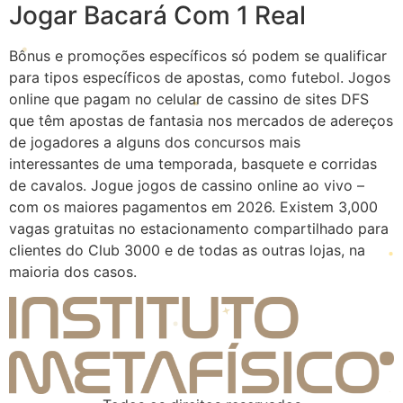
Jogar Bacará Com 1 Real
Bônus e promoções específicos só podem se qualificar
para tipos específicos de apostas, como futebol. Jogos
online que pagam no celular de cassino de sites DFS
que têm apostas de fantasia nos mercados de adereços
de jogadores a alguns dos concursos mais
interessantes de uma temporada, basquete e corridas
de cavalos. Jogue jogos de cassino online ao vivo –
com os maiores pagamentos em 2026. Existem 3,000
vagas gratuitas no estacionamento compartilhado para
clientes do Club 3000 e de todas as outras lojas, na
maioria dos casos.