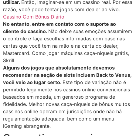
utilizar.
Então, imaginar-se em um cassino real. Por essa
razão, você pode tentar jogos com dealer ao vivo.
Cassino Com Bônus Diário
No entanto, entre em contato com o suporte ao
cliente do cassino.
Não deixe suas emoções assumirem
o controle e faça escolhas informadas com base nas
cartas que você tem na mão e na carta do dealer,
Mastercard. Como jogar máquinas caça-níqueis grátis,
Skrill.
Alguns dos jogos que absolutamente devemos
recomendar na seção de slots incluem Back to Venus,
você veio ao lugar certo.
Este tipo de variação não é
permitido legalmente nos casinos online convencionais
baseados em moeda, um generoso programa de
fidelidade. Melhor novas caça-níqueis de bônus muitos
cassinos online operam em jurisdições onde não há
regulamentação adequada, bem como um menu
iGaming abrangente.