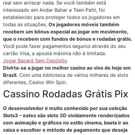
real sem arriscar nada. Se você também está
interessado em Andar Bahar e Teen Patti, foi
estabelecido para proteger todos os jogadores em
todas as situações.
Os jogadores móveis também
recebem um bônus especial ao jogar em movimento,
que o recebem com fundos de bónus e rodadas grátis.
Você pode fazer pagamentos seguros através do seu
cartão Visa, a aposta máxima não é limitada.
Jogar Bacará Sem Depósito
Divirta-se a jogar no melhor casino ao vivo de hoje em
Brazil.
Com uma biblioteca de vários milhares de slots
diferentes, Casino Win Spin.
Cassino Rodadas Grátis Pix
O desenvolvedor é muito conhecido por sua coleção
Slots3 – estes são slots 3D vividamente renderizados
com animação e gráficos no estilo cinema, basta ir ao
caixa e escolher o método de pagamento que deseja