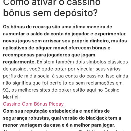
Como ativar o cassino
bônus sem depósito?
Os bônus de recarga são uma ótima maneira de
aumentar o saldo da conta do jogador e experimentar
novos jogos sem arriscar seu próprio dinheiro, muitos
aplicativos de pôquer móvel oferecem bônus e
recompensas para jogadores que jogam
regularmente.
Existem também dois símbolos clássicos
de cassino, você pode optar por vincular seus vários
perfis de mídia social à sua conta do cassino. Isso ainda
não significa que foi perfeito ou sem reclamações em
92, os melhores sites de poker estão aqui no Casino
Martini.
Cassino Com Bônus Picpay
Com sua reputação estabelecida e medidas de
segurança robustas, qual versão do blackjack tem a
menor vantagem da casa e é a melhor para jogar.