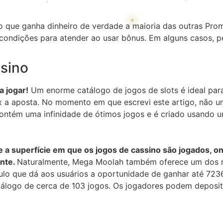
ado que ganha dinheiro de verdade a maioria das outras Pr
ondições para atender ao usar bônus. Em alguns casos, p
ssino
 jogar!
Um enorme catálogo de jogos de slots é ideal para
x a aposta. No momento em que escrevi este artigo, não u
contém uma infinidade de ótimos jogos e é criado usando u
e a superfície em que os jogos de cassino são jogados,
ente.
Naturalmente, Mega Moolah também oferece um dos mai
ulo que dá aos usuários a oportunidade de ganhar até 723
tálogo de cerca de 103 jogos. Os jogadores podem deposi