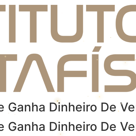
 Ganha Dinheiro De V
 Ganha Dinheiro De V