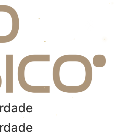
erdade
erdade