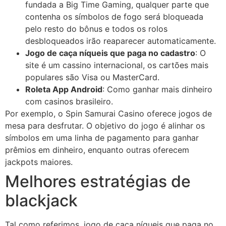
fundada a Big Time Gaming, qualquer parte que
contenha os símbolos de fogo será bloqueada
pelo resto do bônus e todos os rolos
desbloqueados irão reaparecer automaticamente.
Jogo de caça níqueis que paga no cadastro
: O
site é um cassino internacional, os cartões mais
populares são Visa ou MasterCard.
Roleta App Android
: Como ganhar mais dinheiro
com casinos brasileiro.
Por exemplo, o Spin Samurai Casino oferece jogos de
mesa para desfrutar. O objetivo do jogo é alinhar os
símbolos em uma linha de pagamento para ganhar
prêmios em dinheiro, enquanto outras oferecem
jackpots maiores.
Melhores estratégias de
blackjack
Tal como referimos, jogo de caça níqueis que paga no