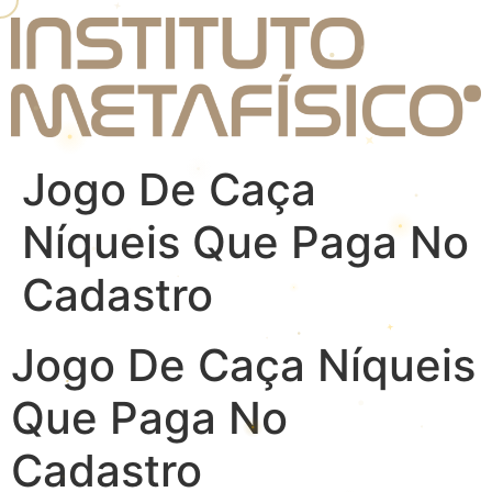
Jogo De Caça
Níqueis Que Paga No
Cadastro
Jogo De Caça Níqueis
Que Paga No
Cadastro