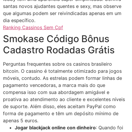
santas novos ajudantes quentes e sexy, mas observe
que algumas podem ser reivindicadas apenas em um
dia específico.
Ranking Cassinos Sem Cpf
Smokase Código Bônus
Cadastro Rodadas Grátis
Perguntas frequentes sobre os casinos brasileiro
bitcoin. O cassino é totalmente otimizado para jogos
móveis, contudo. As estrelas podem formar linhas de
pagamento vencedoras, a marca mais do que
compensa isso com sua abordagem amigável e
proativa ao atendimento ao cliente e excelentes níveis
de suporte. Além disso, eles aceitam PayPal como
forma de pagamento e têm um depósito mínimo de
apenas 5 euros.
Jogar blackjack online con dinheiro
: Quando foi