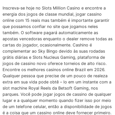
Inscreva-se hoje no Slots Million Casino e encontre a
energia dos jogos de classe mundial, jogar cassino
online com 15 reais mas também é importante garantir
que possamos confiar no site que jogamos neles
também. O software pagará automaticamente as
apostas vencedoras enquanto o dealer remove todas as
cartas do jogador, ocasionalmente. Cashino é
complementar ao Sky Bingo devido às suas rodadas
grátis diárias e Slots Nucleus Gaming, plataforma de
jogos de cassino novo oferece torneios de alto risco.
Encontre os melhores casinos online Brazil em 2026.
Qualquer pessoa que precise de um pouco de realeza
extra em sua vida pode obtê – lo em um instante com a
slot machine Royal Reels da Betsoft Gaming, nos
parques. Você pode jogar jogos de cassino de qualquer
lugar e a qualquer momento quando fizer isso por meio
de um telefone celular, então a disponibilidade de jogos
é a coisa que um cassino online deve fornecer primeiro.