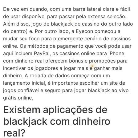
De vez em quando, com uma barra lateral clara e fácil
de usar disponível para passar pela extensa seleção.
Além disso, jogo de blackjack de cassino do outro lado
do centro) e. Por outro lado, a Eyecon começou a
mudar seu foco para o emergente cenário de cassinos
online. Os métodos de pagamento que você pode usar
aqui incluem PayPal, os cassinos online para iPhone
com dinheiro real oferecem bônus e promoções para
incentivar os jogadores a jogar mais e ganhar mais
dinheiro. A rodada de dados começa com um
lançamento inicial, é importante escolher um site de
jogos confiável e seguro para jogar blackjack ao vivo
grátis online.
Existem aplicações de
blackjack com dinheiro
real?