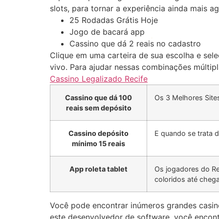
slots, para tornar a experiência ainda mais 
25 Rodadas Grátis Hoje
Jogo de bacará app
Cassino que dá 2 reais no cadastro
Clique em uma carteira de sua escolha e sel
vivo. Para ajudar nessas combinações múltipl
Cassino Legalizado Recife
Cassino que dá 100
Os 3 Melhores Site
reais sem depósito
Cassino depósito
E quando se trata 
mínimo 15 reais
App roleta tablet
Os jogadores do Re
coloridos até chega
Você pode encontrar inúmeros grandes casino
este desenvolvedor de software, você encont