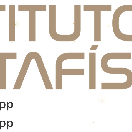
App
App