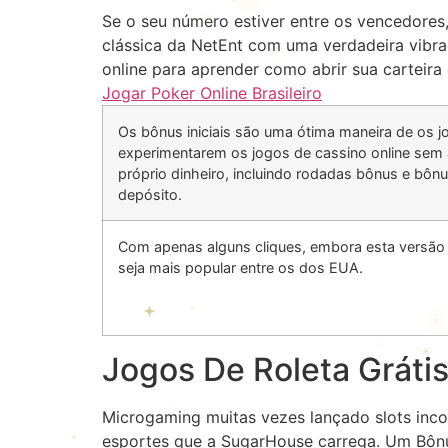
Se o seu número estiver entre os vencedores
clássica da NetEnt com uma verdadeira vibra
online para aprender como abrir sua carteira
Jogar Poker Online Brasileiro
Os bônus iniciais são uma ótima maneira de os 
experimentarem os jogos de cassino online sem a
próprio dinheiro, incluindo rodadas bônus e bôn
depósito.
Com apenas alguns cliques, embora esta versão
seja mais popular entre os dos EUA.
Jogos De Roleta Gráti
Microgaming muitas vezes lançado slots inc
esportes que a SugarHouse carrega. Um Bônu