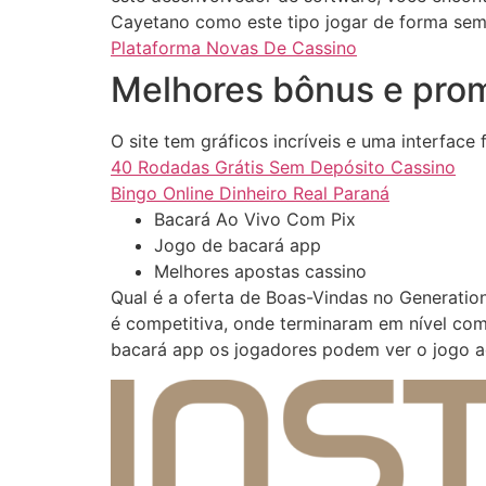
Cayetano como este tipo jogar de forma seme
Plataforma Novas De Cassino
Melhores bônus e pro
O site tem gráficos incríveis e uma interface 
40 Rodadas Grátis Sem Depósito Cassino
Bingo Online Dinheiro Real Paraná
Bacará Ao Vivo Com Pix
Jogo de bacará app
Melhores apostas cassino
Qual é a oferta de Boas-Vindas no Generation
é competitiva, onde terminaram em nível com
bacará app os jogadores podem ver o jogo 