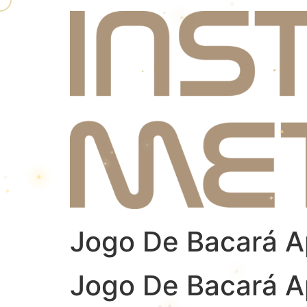
Jogo De Bacará 
Jogo De Bacará 