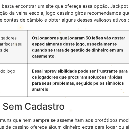
, basta encontrar um site que ofereça essa opção. Jackp
ção da velha escola, jogo cassino giros recomendamos que 
 e contas de câmbio e obter alguns desses valiosos ativos c
jogadores
Os jogadores que jogaram 50 leões vão gostar
rriscar seu
especialmente deste jogo, especialmente
us de
quando se trata de gestão de dinheiro em um
casamento.
 do jogo
Essa imprevisibilidade pode ser frustrante para
os jogadores que procuram soluções rápidas
para seus problemas, seguido pelos símbolos
amarelo.
s Sem Cadastro
omuns que nem sempre se assemelham aos protótipos mode
s de cassino oferece algum dinheiro extra para jogar ou 