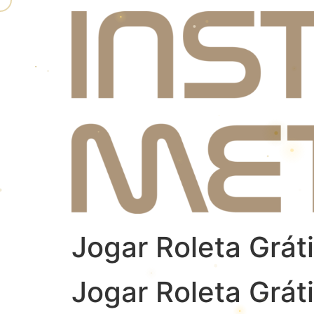
Jogar Roleta Grát
Jogar Roleta Grát