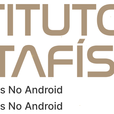
is No Android
is No Android