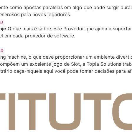
nte como apostas paralelas em algo que pode surgir duran
enerosos para novos jogadores.
no
oje
O que mais é sobre este Provedor que ajuda a suportar
el em cada provedor de software.
je
g machine, o que deve proporcionar um ambiente diverti
ompõem um excelente jogo de Slot, a Topia Solutions traba
trário caça-níqueis aqui você pode tomar decisões para af