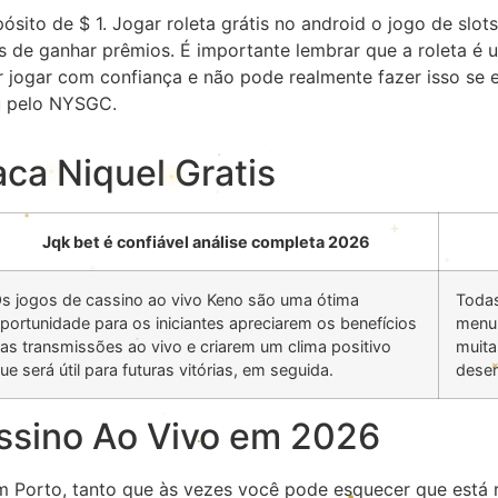
ito de $ 1. Jogar roleta grátis no android o jogo de slots
 de ganhar prêmios. É importante lembrar que a roleta é u
 jogar com confiança e não pode realmente fazer isso se e
u pelo NYSGC.
aca Niquel Gratis
Jqk bet é confiável análise completa 2026
s jogos de cassino ao vivo Keno são uma ótima
Todas
portunidade para os iniciantes apreciarem os benefícios
menu 
as transmissões ao vivo e criarem um clima positivo
muita
ue será útil para futuras vitórias, em seguida.
desen
ssino Ao Vivo em 2026
m Porto, tanto que às vezes você pode esquecer que está r