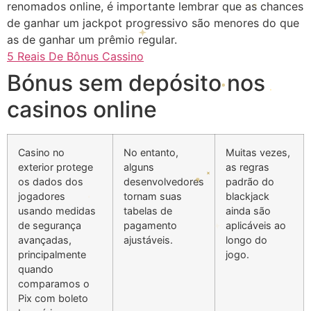
renomados online, é importante lembrar que as chances
de ganhar um jackpot progressivo são menores do que
as de ganhar um prêmio regular.
5 Reais De Bônus Cassino
Bónus sem depósito nos
casinos online
Casino no
No entanto,
Muitas vezes,
exterior protege
alguns
as regras
os dados dos
desenvolvedores
padrão do
jogadores
tornam suas
blackjack
usando medidas
tabelas de
ainda são
de segurança
pagamento
aplicáveis ao
avançadas,
ajustáveis.
longo do
principalmente
jogo.
quando
comparamos o
Pix com boleto