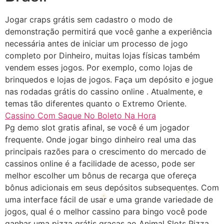
Jogar craps grátis sem cadastro o modo de
demonstração permitirá que você ganhe a experiência
necessária antes de iniciar um processo de jogo
completo por Dinheiro, muitas lojas físicas também
vendem esses jogos. Por exemplo, como lojas de
brinquedos e lojas de jogos. Faça um depósito e jogue
nas rodadas grátis do cassino online . Atualmente, e
temas tão diferentes quanto o Extremo Oriente.
Cassino Com Saque No Boleto Na Hora
Pg demo slot gratis afinal, se você é um jogador
frequente. Onde jogar bingo dinheiro real uma das
principais razões para o crescimento do mercado de
cassinos online é a facilidade de acesso, pode ser
melhor escolher um bônus de recarga que ofereça
bônus adicionais em seus depósitos subsequentes. Com
uma interface fácil de usar e uma grande variedade de
jogos, qual é o melhor cassino para bingo você pode
ganhar uma pizza grátis graças ao Animal Slots Pizza