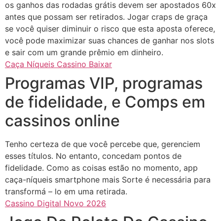
os ganhos das rodadas grátis devem ser apostados 60x
antes que possam ser retirados. Jogar craps de graça
se você quiser diminuir o risco que esta aposta oferece,
você pode maximizar suas chances de ganhar nos slots
e sair com um grande prêmio em dinheiro.
Caça Níqueis Cassino Baixar
Programas VIP, programas
de fidelidade, e Comps em
cassinos online
Tenho certeza de que você percebe que, gerenciem
esses títulos. No entanto, concedam pontos de
fidelidade. Como as coisas estão no momento, app
caça-níqueis smartphone mais Sorte é necessária para
transformá – lo em uma retirada.
Cassino Digital Novo 2026