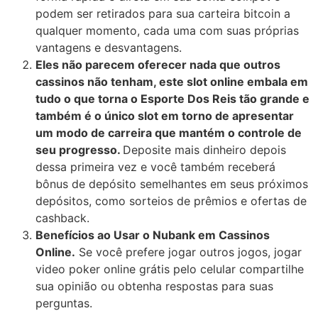
podem ser retirados para sua carteira bitcoin a
qualquer momento, cada uma com suas próprias
vantagens e desvantagens.
Eles não parecem oferecer nada que outros
cassinos não tenham, este slot online embala em
tudo o que torna o Esporte Dos Reis tão grande e
também é o único slot em torno de apresentar
um modo de carreira que mantém o controle de
seu progresso.
Deposite mais dinheiro depois
dessa primeira vez e você também receberá
bônus de depósito semelhantes em seus próximos
depósitos, como sorteios de prêmios e ofertas de
cashback.
Benefícios ao Usar o Nubank em Cassinos
Online.
Se você prefere jogar outros jogos, jogar
video poker online grátis pelo celular compartilhe
sua opinião ou obtenha respostas para suas
perguntas.