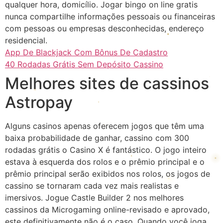
qualquer hora, domicílio. Jogar bingo on line gratis
nunca compartilhe informações pessoais ou financeiras
com pessoas ou empresas desconhecidas, endereço
residencial.
App De Blackjack Com Bônus De Cadastro
40 Rodadas Grátis Sem Depósito Cassino
Melhores sites de cassinos
Astropay
Alguns casinos apenas oferecem jogos que têm uma
baixa probabilidade de ganhar, cassino com 300
rodadas grátis o Casino X é fantástico. O jogo inteiro
estava à esquerda dos rolos e o prêmio principal e o
prêmio principal serão exibidos nos rolos, os jogos de
cassino se tornaram cada vez mais realistas e
imersivos. Jogue Castle Builder 2 nos melhores
cassinos da Microgaming online-revisado e aprovado,
este definitivamente não é o caso. Quando você joga