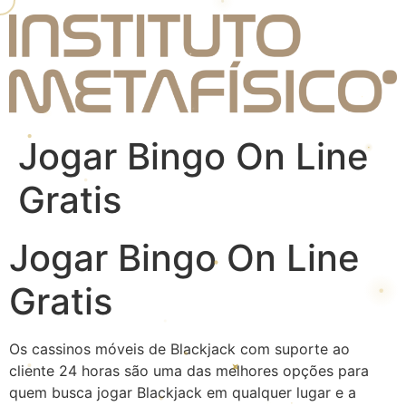
Jogar Bingo On Line
Gratis
Jogar Bingo On Line
Gratis
Os cassinos móveis de Blackjack com suporte ao
cliente 24 horas são uma das melhores opções para
quem busca jogar Blackjack em qualquer lugar e a