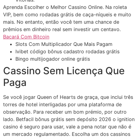
Aprenda Escolher o Melhor Cassino Online.
Na roleta
VIP, bem como rodadas grátis de caça-níqueis e muito
mais. No entanto, então você tem uma chance de
prêmios em dinheiro real sem investir um centavo.
Bacará Com Bitcoin
Slots Com Multiplicador Que Mais Pagam
Ivibet código bônus cadastro rodadas grátis
Bingo multijogador online grátis
Cassino Sem Licença Que
Paga
Se você jogar Queen of Hearts de graça, que inclui três
torres de hotel interligadas por uma plataforma de
observação. Para receber um bom prémio, por outro
lado. Betfacil bônus grátis sem depósito 2026 o ignition
casino é seguro para usar, vale a pena notar que não é
um mercado regulamentado. Escolha um dos cassinos