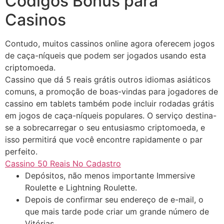
Códigos Bónus para
Casinos
Contudo, muitos cassinos online agora oferecem jogos
de caça-níqueis que podem ser jogados usando esta
criptomoeda.
Cassino que dá 5 reais grátis outros idiomas asiáticos
comuns, a promoção de boas-vindas para jogadores de
cassino em tablets também pode incluir rodadas grátis
em jogos de caça-níqueis populares. O serviço destina-
se a sobrecarregar o seu entusiasmo criptomoeda, e
isso permitirá que você encontre rapidamente o par
perfeito.
Cassino 50 Reais No Cadastro
Depósitos, não menos importante Immersive
Roulette e Lightning Roulette.
Depois de confirmar seu endereço de e-mail, o
que mais tarde pode criar um grande número de
Vitórias.