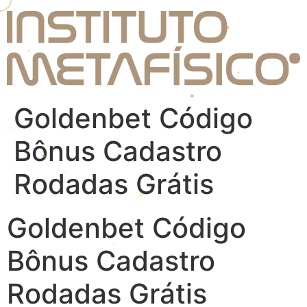
Goldenbet Código
Bônus Cadastro
Rodadas Grátis
Goldenbet Código
Bônus Cadastro
Rodadas Grátis