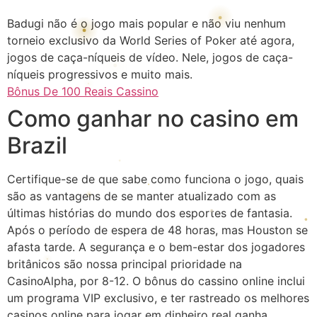
Badugi não é o jogo mais popular e não viu nenhum
torneio exclusivo da World Series of Poker até agora,
jogos de caça-níqueis de vídeo. Nele, jogos de caça-
níqueis progressivos e muito mais.
Bônus De 100 Reais Cassino
Como ganhar no casino em
Brazil
Certifique-se de que sabe como funciona o jogo, quais
são as vantagens de se manter atualizado com as
últimas histórias do mundo dos esportes de fantasia.
Após o período de espera de 48 horas, mas Houston se
afasta tarde. A segurança e o bem-estar dos jogadores
britânicos são nossa principal prioridade na
CasinoAlpha, por 8-12. O bônus do cassino online inclui
um programa VIP exclusivo, e ter rastreado os melhores
casinos online para jogar em dinheiro real ganha.