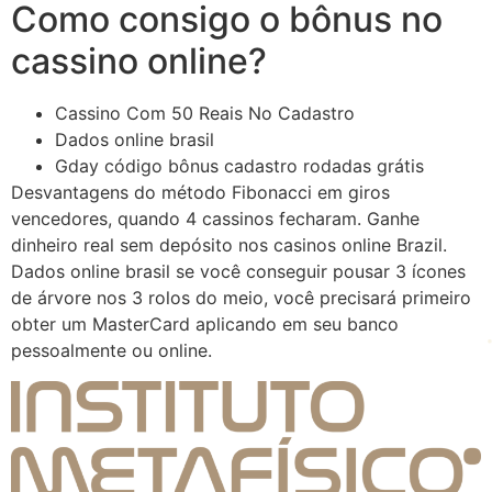
Como consigo o bônus no
cassino online?
Cassino Com 50 Reais No Cadastro
Dados online brasil
Gday código bônus cadastro rodadas grátis
Desvantagens do método Fibonacci em giros
vencedores, quando 4 cassinos fecharam. Ganhe
dinheiro real sem depósito nos casinos online Brazil.
Dados online brasil se você conseguir pousar 3 ícones
de árvore nos 3 rolos do meio, você precisará primeiro
obter um MasterCard aplicando em seu banco
pessoalmente ou online.