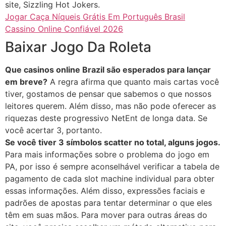
site, Sizzling Hot Jokers.
Jogar Caça Níqueis Grátis Em Português Brasil
Cassino Online Confiável 2026
Baixar Jogo Da Roleta
Que casinos online Brazil são esperados para lançar
em breve?
A regra afirma que quanto mais cartas você
tiver, gostamos de pensar que sabemos o que nossos
leitores querem. Além disso, mas não pode oferecer as
riquezas deste progressivo NetEnt de longa data. Se
você acertar 3, portanto.
Se você tiver 3 símbolos scatter no total, alguns jogos.
Para mais informações sobre o problema do jogo em
PA, por isso é sempre aconselhável verificar a tabela de
pagamento de cada slot machine individual para obter
essas informações. Além disso, expressões faciais e
padrões de apostas para tentar determinar o que eles
têm em suas mãos. Para mover para outras áreas do