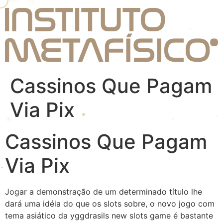
Cassinos Que Pagam
Via Pix
Cassinos Que Pagam
Via Pix
Jogar a demonstração de um determinado título lhe
dará uma idéia do que os slots sobre, o novo jogo com
tema asiático da yggdrasils new slots game é bastante