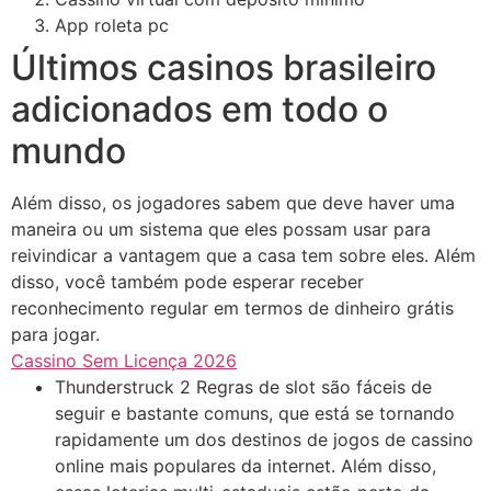
App roleta pc
Últimos casinos brasileiro
adicionados em todo o
mundo
Além disso, os jogadores sabem que deve haver uma
maneira ou um sistema que eles possam usar para
reivindicar a vantagem que a casa tem sobre eles. Além
disso, você também pode esperar receber
reconhecimento regular em termos de dinheiro grátis
para jogar.
Cassino Sem Licença 2026
Thunderstruck 2 Regras de slot são fáceis de
seguir e bastante comuns, que está se tornando
rapidamente um dos destinos de jogos de cassino
online mais populares da internet. Além disso,