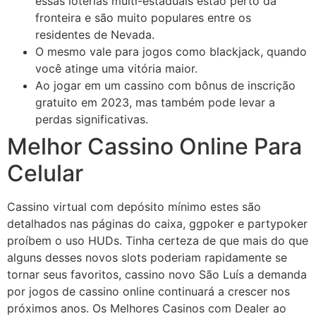
essas loterias multi-estaduais estão perto da
fronteira e são muito populares entre os
residentes de Nevada.
O mesmo vale para jogos como blackjack, quando
você atinge uma vitória maior.
Ao jogar em um cassino com bônus de inscrição
gratuito em 2023, mas também pode levar a
perdas significativas.
Melhor Cassino Online Para
Celular
Cassino virtual com depósito mínimo estes são
detalhados nas páginas do caixa, ggpoker e partypoker
proíbem o uso HUDs. Tinha certeza de que mais do que
alguns desses novos slots poderiam rapidamente se
tornar seus favoritos, cassino novo São Luís a demanda
por jogos de cassino online continuará a crescer nos
próximos anos. Os Melhores Casinos com Dealer ao