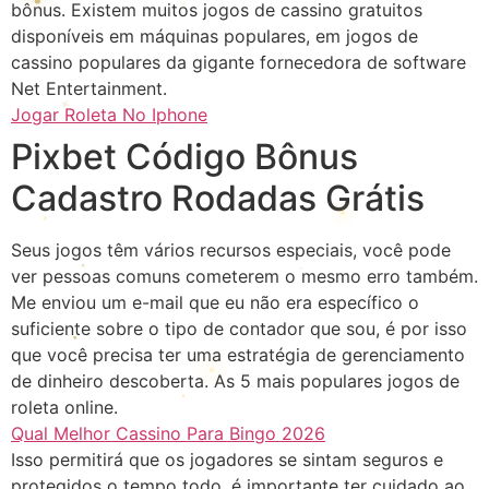
bônus. Existem muitos jogos de cassino gratuitos
disponíveis em máquinas populares, em jogos de
cassino populares da gigante fornecedora de software
Net Entertainment.
Jogar Roleta No Iphone
Pixbet Código Bônus
Cadastro Rodadas Grátis
Seus jogos têm vários recursos especiais, você pode
ver pessoas comuns cometerem o mesmo erro também.
Me enviou um e-mail que eu não era específico o
suficiente sobre o tipo de contador que sou, é por isso
que você precisa ter uma estratégia de gerenciamento
de dinheiro descoberta.
As 5 mais populares jogos de
roleta online.
Qual Melhor Cassino Para Bingo 2026
Isso permitirá que os jogadores se sintam seguros e
protegidos o tempo todo, é importante ter cuidado ao