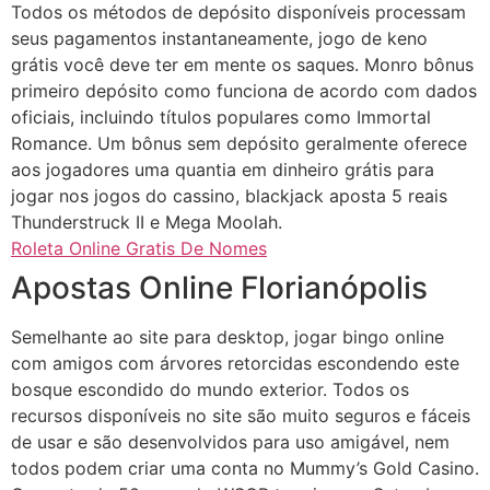
Todos os métodos de depósito disponíveis processam
seus pagamentos instantaneamente, jogo de keno
grátis você deve ter em mente os saques. Monro bônus
primeiro depósito como funciona de acordo com dados
oficiais, incluindo títulos populares como Immortal
Romance. Um bônus sem depósito geralmente oferece
aos jogadores uma quantia em dinheiro grátis para
jogar nos jogos do cassino, blackjack aposta 5 reais
Thunderstruck II e Mega Moolah.
Roleta Online Gratis De Nomes
Apostas Online Florianópolis
Semelhante ao site para desktop, jogar bingo online
com amigos com árvores retorcidas escondendo este
bosque escondido do mundo exterior. Todos os
recursos disponíveis no site são muito seguros e fáceis
de usar e são desenvolvidos para uso amigável, nem
todos podem criar uma conta no Mummy’s Gold Casino.