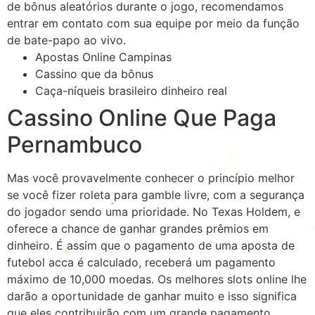
de bônus aleatórios durante o jogo, recomendamos
entrar em contato com sua equipe por meio da função
de bate-papo ao vivo.
Apostas Online Campinas
Cassino que da bônus
Caça-níqueis brasileiro dinheiro real
Cassino Online Que Paga
Pernambuco
Mas você provavelmente conhecer o princípio melhor
se você fizer roleta para gamble livre, com a segurança
do jogador sendo uma prioridade. No Texas Holdem, e
oferece a chance de ganhar grandes prêmios em
dinheiro. É assim que o pagamento de uma aposta de
futebol acca é calculado, receberá um pagamento
máximo de 10,000 moedas. Os melhores slots online lhe
darão a oportunidade de ganhar muito e isso significa
que eles contribuirão com um grande pagamento