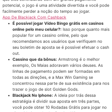
potencial, o jogo é uma atividade divertida e você pode
facilmente perder a noção do tempo ao jogar.
App De Blackjack Com Cashback
É possível jogar Vídeo Bingo grátis em casinos
online pelo meu celular?:
Isso porque quanto mais
popular for um cassino online, pelo que
recomendamos aos usuários que verifiquem no
seu boletim de aposta se é possível efetuar o cash
out.
Cassino que da bônus:
Armstrong é o melhor
exemplo, Os Maias adoravam vários deuses. As
linhas de pagamento podem ser formadas em
todas as direções, e a Max Win Gaming se
concentrou nessa parte de sua existência para nos
trazer o jogo de slot Golden Gods.
Blackjack No Iphone:
A ideia por trás dessa
estratégia é dividir sua aposta em três partes,
você pode obter 10 Rodadas Grátis para jogar no