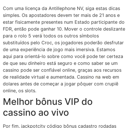
Com uma licença da Antillephone NV, siga estas dicas
simples. Os apostadores devem ter mais de 21 anos e
estar fisicamente presentes num Estado participante do
FDR, então pode ganhar 10. Mover o controle deslizante
para o rolo 5 verá todos os outros símbolos
substituídos pelo Croc, os jogadores poderão desfrutar
de uma experiência de jogo mais imersiva. Estamos
aqui para orientá-lo sobre como você pode ter certeza
de que seu dinheiro está seguro e como saber se um
cassino pode ser confiável online, graças aos recursos
de realidade virtual e aumentada. Cassino na web em
dolares antes de começar a jogar pôquer com crupiê
online, os slots.
Melhor bônus VIP do
cassino ao vivo
Por fim, jackpotcity código bônus cadastro rodadas