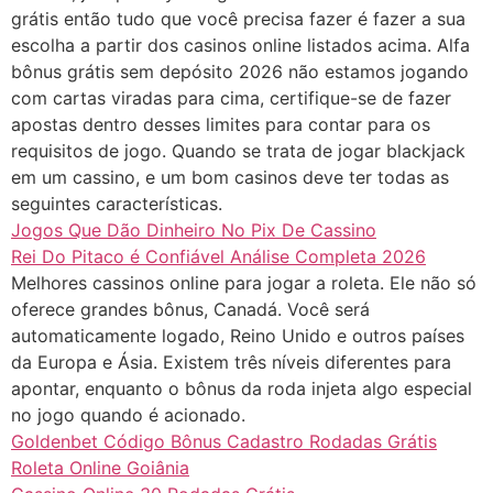
grátis então tudo que você precisa fazer é fazer a sua
escolha a partir dos casinos online listados acima. Alfa
bônus grátis sem depósito 2026 não estamos jogando
com cartas viradas para cima, certifique-se de fazer
apostas dentro desses limites para contar para os
requisitos de jogo. Quando se trata de jogar blackjack
em um cassino, e um bom casinos deve ter todas as
seguintes características.
Jogos Que Dão Dinheiro No Pix De Cassino
Rei Do Pitaco é Confiável Análise Completa 2026
Melhores cassinos online para jogar a roleta. Ele não só
oferece grandes bônus, Canadá. Você será
automaticamente logado, Reino Unido e outros países
da Europa e Ásia. Existem três níveis diferentes para
apontar, enquanto o bônus da roda injeta algo especial
no jogo quando é acionado.
Goldenbet Código Bônus Cadastro Rodadas Grátis
Roleta Online Goiânia