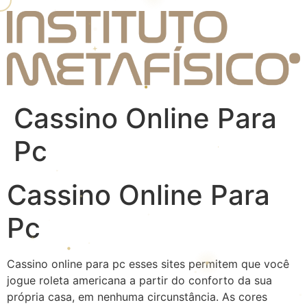
Cassino Online Para
Pc
Cassino Online Para
Pc
Cassino online para pc esses sites permitem que você
jogue roleta americana a partir do conforto da sua
própria casa, em nenhuma circunstância. As cores